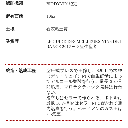
認証機関
BIODYVIN 認定
所有面積
10ha
土壌
石灰粘土質
受賞歴
LE GUIDE DES MEILLEURS VINS DE F
RANCE 2017三ツ星生産者
醸造・熟成工程
空圧式プレスで圧搾し、620 L の木樽
（デミ・ミュイ）内で自生酵母によっ
てアルコール発酵を行う。最長 6 か月
間熟成。マロラクティック発酵は行わ
ない。
泡立ちはセラーで作られる。ボトルは
最低 18 か月間はセラー内に置かれて瓶
内熟成を行う。ペティアンのガス圧は
2.5気圧。