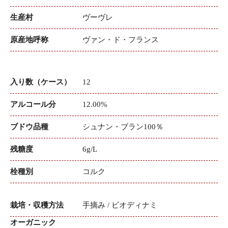
生産村
ヴーヴレ
原産地呼称
ヴァン・ド・フランス
入り数（ケース）
12
アルコール分
12.00%
ブドウ品種
シュナン・ブラン100％
残糖度
6g/L
栓種別
コルク
栽培・収穫方法
手摘み / ビオディナミ
オーガニック