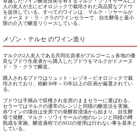
卓越したワイン醸造技術を有するマルク・ソワイヤールに2
人の友人が主にビオロジックで栽培された高品質なブドウ
を提供している。すべてのワインは、マルク・ソヤールが
ドメーヌ ド・ラ・クラのワインセラーで、自生酵母と最小
限の介入で醸造リリースしている。
メゾン・テルセ のワイン造り
マルクの2人友人である共同出資者がブルゴーニュ各地の優
良なブドウ生産者から購入したブドウをマルクがドメーヌ
ド・ラ・クラで醸造。
購入されるブドウはリュット・レゾネ～ビオロジックで栽
培されており、樹齢30年～35年以上の区画が厳選されてい
る。
ブドウは手摘みで収穫され全房のままセラーに運ばれる。
セラーではマルクの通常のレンジと同様の醸造法を実施。
赤ワインの場合は全房での発酵前浸漬から始まり、自生酵
母で発酵、マルク・ソワイヤールの他のレンジと同様の樽
熟成を実施、醸造過程でのSO2の使用は行わない事を基本と
している。