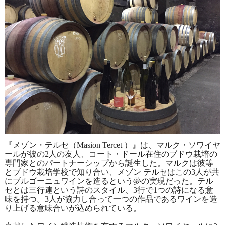
『メゾン・テルセ（Masion Tercet ）』は、マルク・ソワイヤ
ールが彼の2人の友人、コート・ドール在住のブドウ栽培の
専門家とのパートナーシップから誕生した。マルクは彼等
とブドウ栽培学校で知り合い、メゾン テルセはこの3人が共
にブルゴーニュワインを造るという夢の実現だった。テル
セとは三行連という詩のスタイル、3行で1つの詩になる意
味を持つ。3人が協力し合って一つの作品であるワインを造
り上げる意味合いが込められている。