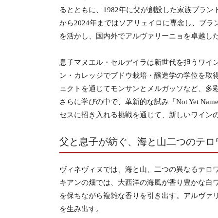
るとともに、1982年に父が創設した家族ブラン
から2024年まではソアリェイロに専念し、ブ
を活かし、国内外でアルヴァリーニョを卓越し
息子マヌエル・セルデイラは新世代を担うワイン
ン・カレッジでブドウ栽培・醸造学の学位を取
ェクトを通じてモンサンとメルガッソなど、多
さらに学びの中で、革新的な試み「Not Yet Na
セスに招き入れる挑戦を通じて、新しいワイン
父と息子が紡ぐ、海と山二つのテロ
ヴィネヴィヌでは、海と山、二つの異なるテロワ
キアンの畑では、大西洋の海風が香り豊かな白
を保ちながら複雑な香りを引き出す。アルヴァ
を生み出す。