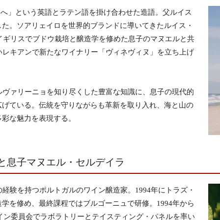
ワインへ」という英語とラテン語を掛け合わせた造語。父ルイス
した。ソアリェイロを世界的ブランドに導いてきたルイス・
、イギリスでブドウ栽培と醸造学を修めた息子のマヌエルと共
いレキアンで新たなワイナリー「ヴィネヴィヌ」を立ち上げ
ルヴァリーニョを知り尽くした豊富な知識に、息子の現代的
広げている。伝統を守りながらも革新を取り入れ、海と山の
多彩な魅力を表現する。
と息子マヌエル・セルデイラ
の経験を持つポルトガルのワイン醸造家。1994年にトラズ・
学を修め、最終課程ではブルゴーニュで研修。1994年から
デワイン委員会でラボラトリーとテイスティング・パネルを率い