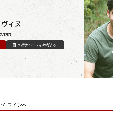
ネヴィヌ
EVINU
生産者ページを印刷する
ウからワインへ」