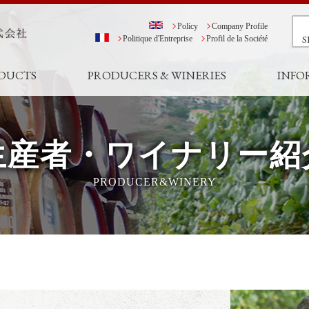
Policy
Company Profile
S
Politique d'Entreprise
Profil de la Société
DUCTS
PRODUCERS & WINERIES
INFO
生産者・ワイナリー紹
PRODUCER&WINERY