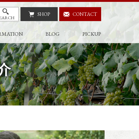
SHOP
CONTACT
EARCH
RMATION
BLOG
PICKUP
介