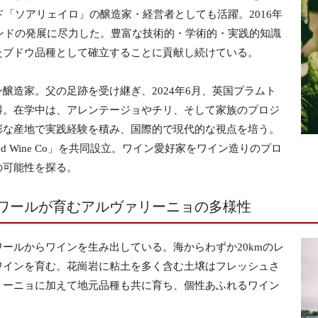
ド「ソアリェイロ」の醸造家・経営者としても活躍。2016年
ランドの発展に尽力した。豊富な技術的・学術的・実践的知識
たブドウ品種として確立することに貢献し続けている。
醸造家。父の足跡を受け継ぎ、2024年6月、英国プラムト
得。在学中は、アレンテージョやチリ、そして家族のプロジ
彩な産地で実践経験を積み、国際的で現代的な視点を培う。
med Wine Co」を共同設立。ワイン愛好家をワイン造りのプロ
の可能性を探る。
ワールが育むアルヴァリーニョの多様性
ールからワインを生み出している。海からわずか20kmのレ
ワインを育む。花崗岩に粘土を多く含む土壌はフレッシュさ
リーニョに加えて地元品種も共に育ち、個性あふれるワイン