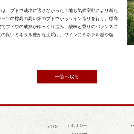
では、ブドウ栽培に適さなかった土地も気候変動により新た
ガッソの標高の高い畑のブドウからワイン造りを行う。標高
候でブドウの成熟がゆっくり進み、酸味と香りのバランスに
性の良いミネラル豊かな土壌は、ワインにミネラル感や塩
一覧へ戻る
› ポリシー
› TOP