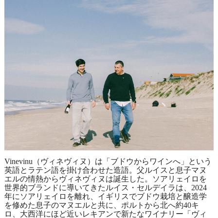
Vinevinu（ヴィネヴィヌ）は「ブドウからワインへ」という
英語とラテン語を掛け合わせた造語。父ルイスと息子マヌ
エルの情熱からヴィネヴィヌは誕生した。ソアリェイロを
世界的ブランドに導いてきたルイス・セルデイラは、2024
年にソアリェイロを離れ、イギリスでブドウ栽培と醸造学
を修めた息子のマヌエルと共に、ポルトから北へ約40キ
ロ、大西洋にほど近いレキアンで新たなワイナリー「ヴィ