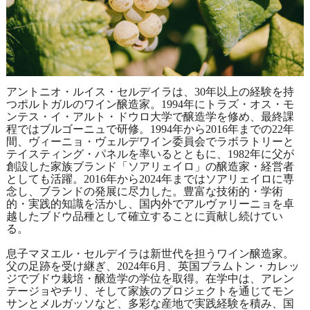
アントニオ・ルイス・セルデイラは、30年以上の経験を持
つポルトガルのワイン醸造家。1994年にトラズ・オス・モ
ンテス・イ・アルト・ドウロ大学で醸造学を修め、最終課
程ではブルゴーニュで研修。1994年から2016年までの22年
間、ヴィーニョ・ヴェルデワイン委員会でラボラトリーと
テイスティング・パネルを率いるとともに、1982年に父が
創設した家族ブランド「ソアリェイロ」の醸造家・経営者
としても活躍。2016年から2024年まではソアリェイロに専
念し、ブランドの発展に尽力した。豊富な技術的・学術
的・実践的知識を活かし、国内外でアルヴァリーニョを卓
越したブドウ品種として確立することに貢献し続けてい
る。
息子マヌエル・セルデイラは新世代を担うワイン醸造家。
父の足跡を受け継ぎ、2024年6月、英国プラムトン・カレッ
ジでブドウ栽培・醸造学の学位を取得。在学中は、アレン
テージョやチリ、そして家族のプロジェクトを通じてモン
サンとメルガッソなど、多彩な産地で実践経験を積み、国