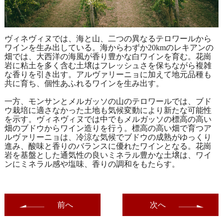
ヴィネヴィヌでは、海と山、二つの異なるテロワールから
ワインを生み出している。海からわずか20kmのレキアンの
畑では、大西洋の海風が香り豊かな白ワインを育む。花崗
岩に粘土を多く含む土壌はフレッシュさを保ちながら複雑
な香りを引き出す。アルヴァリーニョに加えて地元品種も
共に育ち、個性あふれるワインを生み出す。
一方、モンサンとメルガッソの山のテロワールでは、ブド
ウ栽培に適さなかった土地も気候変動により新たな可能性
を示す。ヴィネヴィヌでは中でもメルガッソの標高の高い
畑のブドウからワイン造りを行う。標高の高い畑で育つア
ルヴァリーニョは、冷涼な気候でブドウの成熟がゆっくり
進み、酸味と香りのバランスに優れたワインとなる。花崗
岩を基盤とした通気性の良いミネラル豊かな土壌は、ワイ
ンにミネラル感や塩味、香りの調和をもたらす。
前へ
次へ