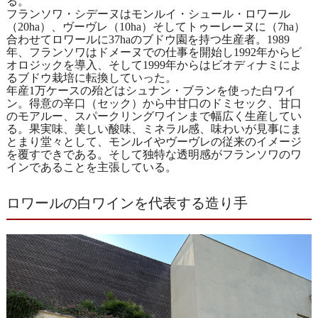
る。
フランソワ・シデーヌはモンルイ・シュール・ロワール
（20ha）、ヴーヴレ（10ha）そしてトゥーレーヌに（7ha）
合わせてロワールに37haのブドウ園を持つ生産者。1989
年、フランソワはドメーヌでの仕事を開始し1992年からビ
オロジックを導入、そして1999年からはビオディナミによ
るブドウ栽培に転換していった。
年産1万ケースの殆どはシュナン・ブランを使った白ワイ
ン。得意の辛口（セック）から中甘口のドミセック、甘口
のモアルー、スパークリングワインまで幅広く生産してい
る。果実味、美しい酸味、ミネラル感、味わいが見事にま
とまり堂々として、モンルイやヴーヴレの従来のイメージ
を覆すできである。そして独特な透明感がフランソワのワ
インであることを主張している。
ロワールの白ワインを代表する造り手