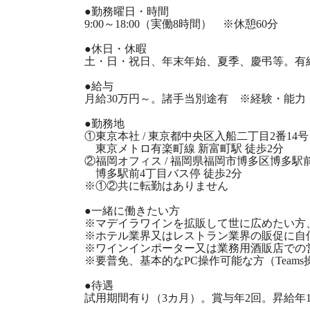
●勤務曜日・時間
9:00～18:00（実働8時間） ※休憩60分
●休日・休暇
土・日・祝日、年末年始、夏季、慶弔等。有給
●給与
月給30万円～。諸手当別途有 ※経験・能力
●勤務地
①東京本社 / 東京都中央区入船二丁目2番14号 U
東京メトロ有楽町線 新富町駅 徒歩2分
②福岡オフィス / 福岡県福岡市博多区博多駅前4
博多駅前4丁目バス停 徒歩2分
※①②共に転勤はありません
●一緒に働きたい方
※マデイラワインを拡販して世に広めたい方
※ホテル業界又はレストラン業界の販促に自
※ワインインポーター又は業務用酒販店での
※要普免、基本的なPC操作可能な方（Team
●待遇
試用期間有り（3カ月）。賞与年2回。昇給年