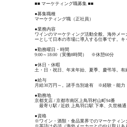
■■ マーケティング職募集 ■■
●募集職種
マーケティング職（正社員）
●業務内容
ワインのマーケティング活動全般。海外メー
ーとして日本の市場に導入する仕事です。キ
●勤務曜日・時間
9:00～18:00（実働8時間） ※休憩60分
●休日・休暇
土・日・祝日、年末年始、夏季、慶弔等。有給
●給与
月給30万円～。諸手当別途有 ※経験・能力
●勤務地
京都支店 / 京都市南区上鳥羽村山町94番
最寄り駅 / 近鉄 上鳥羽口駅 下車、久世橋通
●資格
※ワイン・酒類・食品業界でのマーケティン
※英語は必須（海外メーカーとのやり取りあ