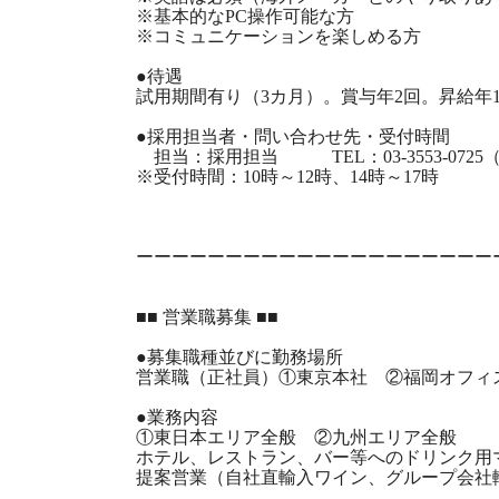
※基本的なPC操作可能な方
※コミュニケーションを楽しめる方
●待遇
試用期間有り（3カ月）。賞与年2回。昇給年
●採用担当者・問い合わせ先・受付時間
担当：採用担当 TEL：03-3553-072
※受付時間：10時～12時、14時～17時
ーーーーーーーーーーーーーーーーーーーー
■■ 営業職募集 ■■
●募集職種並びに勤務場所
営業職（正社員）①東京本社 ②福岡オフィ
●業務内容
①東日本エリア全般 ②九州エリア全般
ホテル、レストラン、バー等へのドリンク用
提案営業（自社直輸入ワイン、グループ会社