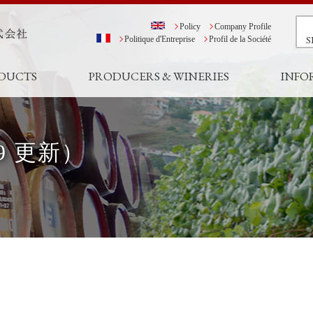
Policy
Company Profile
S
Politique d'Entreprise
Profil de la Société
DUCTS
PRODUCERS & WINERIES
INFO
09 更新）