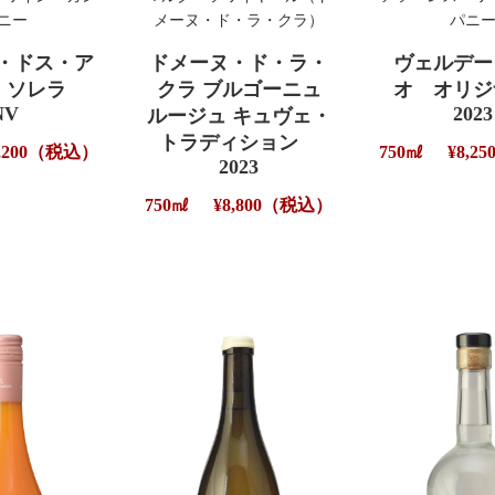
ニー
メーヌ・ド・ラ・クラ）
パニ
・ドス・ア
ドメーヌ・ド・ラ・
ヴェルデ
ス ソレラ
クラ ブルゴーニュ
オ オリ
NV
2023
ルージュ キュヴェ・
トラディション
3,200（税込）
750㎖
¥8,
2023
750㎖
¥8,800（税込）