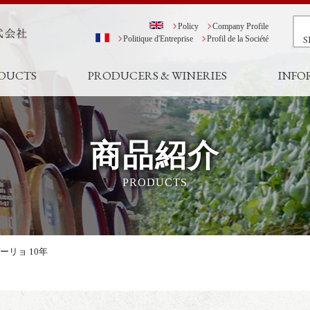
Policy
Company Profile
S
Politique d'Entreprise
Profil de la Société
DUCTS
PRODUCERS & WINERIES
INFO
商品紹介
PRODUCTS
ーリョ 10年