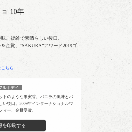
 10年
酸味。複雑で素晴らしい後口。
＆金賞、“SAKURA”アワード2019ゴ
はこちら
フルボデイ
ットのような果実香。バニラの風味とバ
い後口。2009年インターナショナルワ
フィー、金賞受賞。
報を印刷する