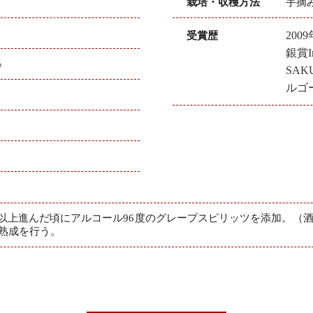
栽培・収穫方法
手摘
20
受賞歴
銀賞In
％
SAKU
ルゴ
以上進んだ頃にアルコール96度のグレープスピリッツを添加。（
樽熟成を行う。