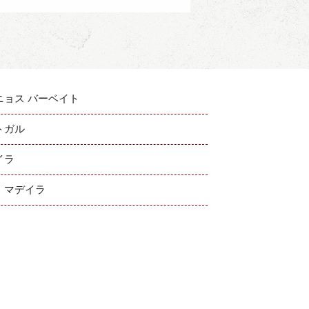
ニョス バーベイト
トガル
イラ
P：マデイラ