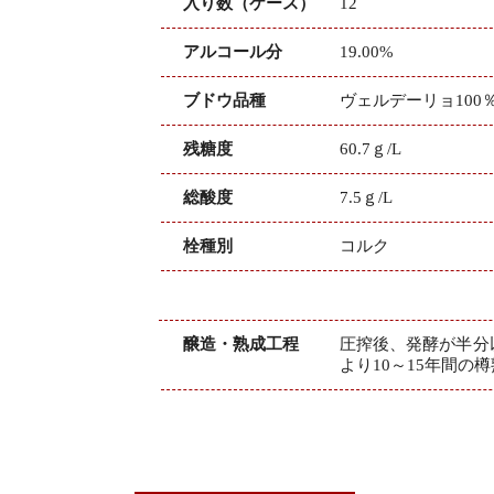
入り数（ケース）
12
アルコール分
19.00%
ブドウ品種
ヴェルデーリョ100
残糖度
60.7ｇ/L
総酸度
7.5ｇ/L
栓種別
コルク
醸造・熟成工程
圧搾後、発酵が半分
より10～15年間の