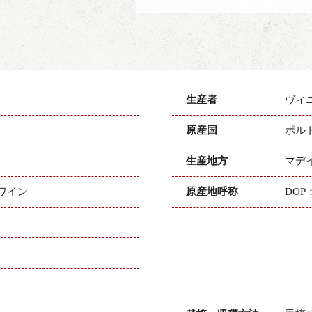
生産者
ヴィ
原産国
ポル
生産地方
マデ
ワイン
原産地呼称
DO