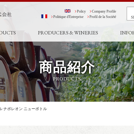
Policy
Company Profile
S
Politique d'Entreprise
Profil de la Société
DUCTS
PRODUCERS & WINERIES
INFO
商品紹介
PRODUCTS
ル ナポレオン ニューボトル