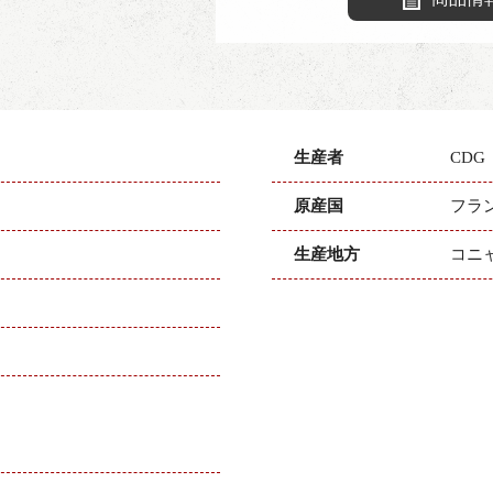
生産者
CD
原産国
フラ
生産地方
コニ