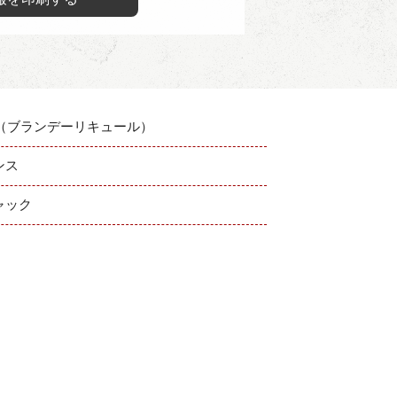
G（ブランデーリキュール）
ンス
ャック