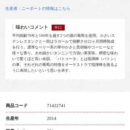
生産者：ニーポートの情報はこちら
味わいコメント
辛口
平均樹齢70年と100年を越す2つの畑の葡萄を使用。小さいス
テンレスタンクと一部はラガールで発酵させ22ヶ月間樽熟成
を行う。濃厚なベリー系の華やかさと黒胡椒やコーヒーなど
様々な香り。きめ細かいタンニンで力強い果実味。稠密な味わ
いで驚くほど長い余韻。「バトゥータ」とは指揮棒（バトン）
の事。それぞれの葡萄の特徴をオーケストラで指揮棒を振るよ
うに表現したいという思いを表す。
商品コード
71422741
生産年
2014