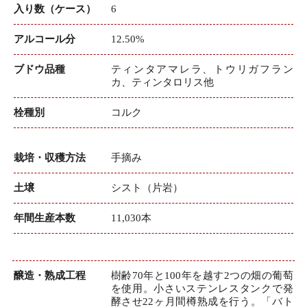
入り数（ケース）
6
アルコール分
12.50%
ブドウ品種
ティンタアマレラ、トウリガフラン
カ、ティンタロリス他
栓種別
コルク
栽培・収穫方法
手摘み
土壌
シスト（片岩）
年間生産本数
11,030本
醸造・熟成工程
樹齢70年と100年を越す2つの畑の葡萄
を使用。小さいステンレスタンクで発
酵させ22ヶ月間樽熟成を行う。「バト