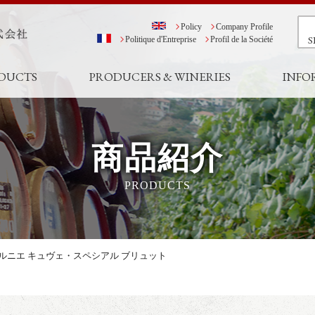
Policy
Company Profile
S
Politique d'Entreprise
Profil de la Société
DUCTS
PRODUCERS & WINERIES
INFO
商品紹介
PRODUCTS
ルニエ キュヴェ・スペシアル ブリュット