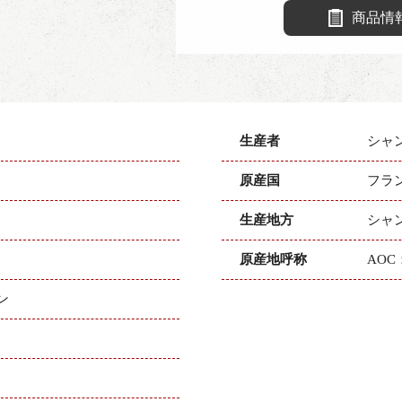
商品情
生産者
シャ
原産国
フラ
生産地方
シャ
原産地呼称
AO
ン