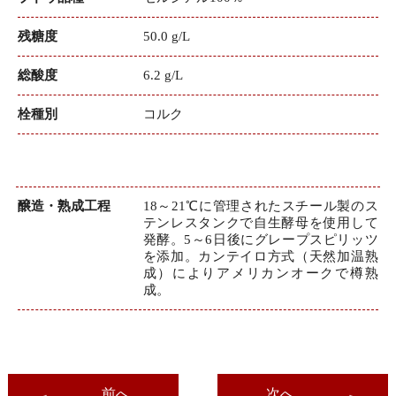
残糖度
50.0 g/L
総酸度
6.2 g/L
栓種別
コルク
醸造・熟成工程
18～21℃に管理されたスチール製のス
テンレスタンクで自生酵母を使用して
発酵。5～6日後にグレープスピリッツ
を添加。カンテイロ方式（天然加温熟
成）によりアメリカンオークで樽熟
成。
前へ
次へ