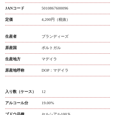
JANコード
5010867600096
定価
4,200円（税抜）
生産者
ブランディーズ
原産国
ポルトガル
生産地方
マデイラ
原産地呼称
DOP：マデイラ
入り数（ケース）
12
アルコール分
19.00%
ブドウ品種
セルシアル100％