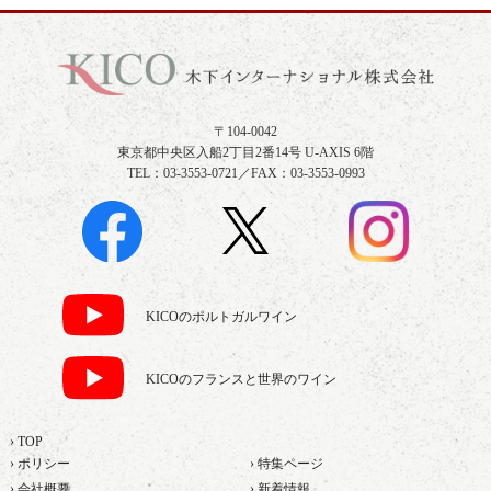
〒104-0042
東京都中央区入船2丁目2番14号 U-AXIS 6階
TEL：03-3553-0721／FAX：03-3553-0993
KICOのポルトガルワイン
KICOのフランスと世界のワイン
› TOP
› ポリシー
› 特集ページ
› 会社概要
› 新着情報