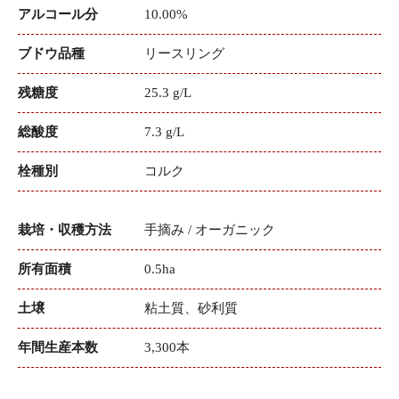
アルコール分
10.00%
ブドウ品種
リースリング
残糖度
25.3 g/L
総酸度
7.3 g/L
栓種別
コルク
栽培・収穫方法
手摘み / オーガニック
所有面積
0.5ha
土壌
粘土質、砂利質
年間生産本数
3,300本