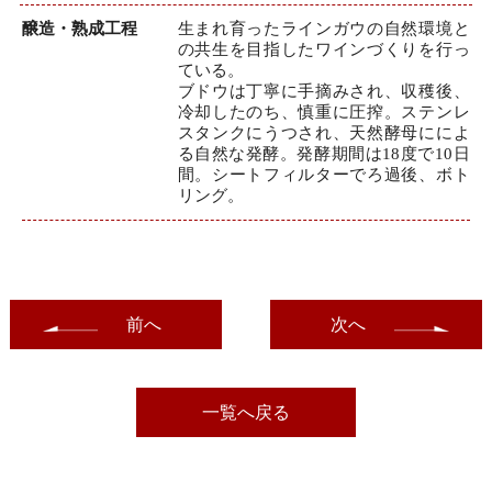
醸造・熟成工程
生まれ育ったラインガウの自然環境と
の共生を目指したワインづくりを行っ
ている。
ブドウは丁寧に手摘みされ、収穫後、
冷却したのち、慎重に圧搾。ステンレ
スタンクにうつされ、天然酵母にによ
る自然な発酵。発酵期間は18度で10日
間。シートフィルターでろ過後、ボト
リング。
前へ
次へ
一覧へ戻る