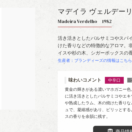
マデイラ ヴェルデー
Madeira Verdelho 1982
活き活きとしたバルサミコやスパ
けた香りなどの特徴的なアロマ。
イスや杉の木、シガーボックスの
生産者：ブランディーズの情報はこちら
味わいコメント
中辛口
黄金の輝きがある濃いマホガニー色
に活き活きとしたバルサミコやエキ
や熟成したラム、木の焼けた香りな
ュで、凝縮感があり、ピリッとする
スの香りを余韻に残す。
商品情