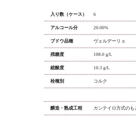
入り数（ケース）
6
アルコール分
20.00%
ブドウ品種
ヴェルデーリョ
残糖度
108.0 g/L
総酸度
10.3 g/L
栓種別
コルク
醸造・熟成工程
カンテイロ方式のもと