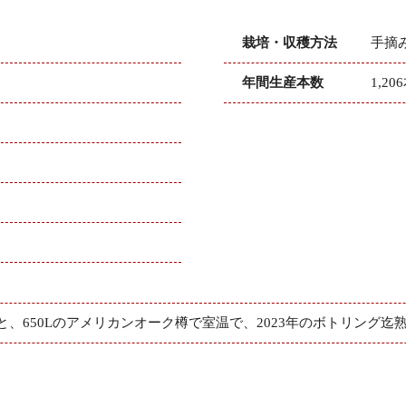
栽培・収穫方法
手摘
年間生産本数
1,20
、650Lのアメリカンオーク樽で室温で、2023年のボトリング迄