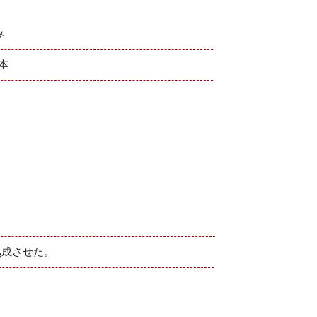
み
6本
熟成させた。