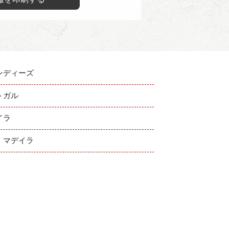
ンディーズ
トガル
イラ
P：マデイラ