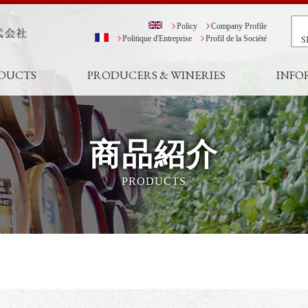
Policy
Company Profile
S
Politique d'Entreprise
Profil de la Société
DUCTS
PRODUCERS & WINERIES
INFO
商品紹介
PRODUCTS