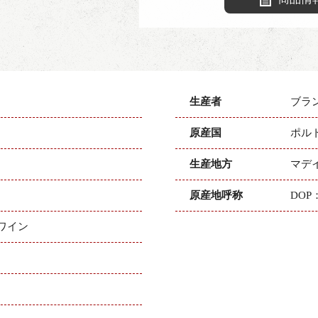
生産者
ブラ
原産国
ポル
生産地方
マデ
原産地呼称
DO
ワイン