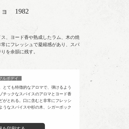
リョ
1982
イス、ヨード香や熟成したラム、木の焼
非常にフレッシュで凝縮感があり、スパ
香りを余韻に残す。
フルボデイ
。とても特徴的なアロマで、弾けるよう
ゾチックなスパイスのアロマとヨード香
どがとれる。口に含むと非常にフレッシ
ようなスパイスや杉の木、シガーボック
報を印刷する