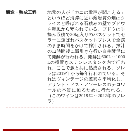
醸造・熟成工程
地元の人が「カニの歌声が聞こえる」
というほど海岸に近い溶岩質の畑はク
ライスと呼ばれる石積みの壁でブドウ
を海風から守られている。ブドウは手
摘み収穫で20kg入りのバスケットでセ
ラーに運ばれバスケットプレスで全房
のまま時間をかけて搾汁される。搾汁
の12時間後に澱引きを行い自生酵母に
て発酵が行われる。発酵は600L～1000
Lの横置きステンレスタンク内で行わ
れ、ここで澱と共に熟成される。ソレ
ラは2019年から毎年行われている。そ
れはヴィンテージの差異を平均化し、
アリント・ドス・アソーレスのテロワ
ールの本質に迫るために行われる。
（このワインは2019年～2022年のソレ
ラ）