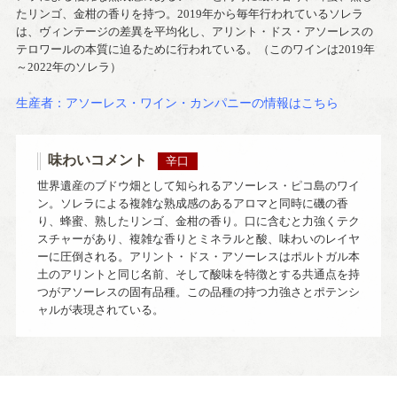
たリンゴ、金柑の香りを持つ。2019年から毎年行われているソレラ
は、ヴィンテージの差異を平均化し、アリント・ドス・アソーレスの
テロワールの本質に迫るために行われている。（このワインは2019年
～2022年のソレラ）
生産者：アソーレス・ワイン・カンパニーの情報はこちら
味わいコメント
辛口
世界遺産のブドウ畑として知られるアソーレス・ピコ島のワイ
ン。ソレラによる複雑な熟成感のあるアロマと同時に磯の香
り、蜂蜜、熟したリンゴ、金柑の香り。口に含むと力強くテク
スチャーがあり、複雑な香りとミネラルと酸、味わいのレイヤ
ーに圧倒される。アリント・ドス・アソーレスはポルトガル本
土のアリントと同じ名前、そして酸味を特徴とする共通点を持
つがアソーレスの固有品種。この品種の持つ力強さとポテンシ
ャルが表現されている。