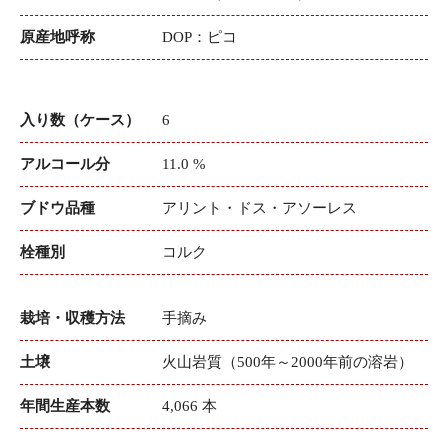
原産地呼称
DOP：ピコ
入り数（ケース）
6
アルコール分
11.0 %
ブドウ品種
アリント・ドス・アソーレス
栓種別
コルク
栽培・収穫方法
手摘み
土壌
火山岩質（500年～2000年前の溶岩）
年間生産本数
4,066 本