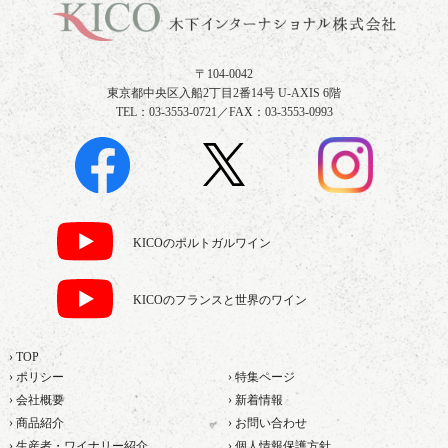
〒104-0042
東京都中央区入船2丁目2番14号 U-AXIS 6階
TEL：03-3553-0721／FAX：03-3553-0993
KICOのポルトガルワイン
KICOのフランスと世界のワイン
› TOP
› ポリシー
› 特集ページ
› 会社概要
› 新着情報
› 商品紹介
› お問い合わせ
› 生産者・ワイナリー紹介
› 個人情報保護方針