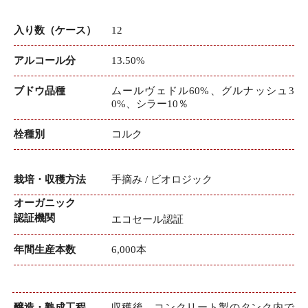
入り数（ケース）
12
アルコール分
13.50%
ブドウ品種
ムールヴェドル60%、グルナッシュ3
0%、シラー10％
栓種別
コルク
栽培・収穫方法
手摘み / ビオロジック
オーガニック
認証機関
エコセール認証
年間生産本数
6,000本
醸造・熟成工程
収穫後、コンクリート製のタンク内で