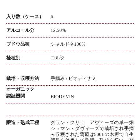
入り数（ケース）
6
アルコール分
12.50%
ブドウ品種
シャルドネ100%
栓種別
コルク
栽培・収穫方法
手摘み / ビオディナミ
オーガニック
認証機関
BIODYVIN
醸造・熟成工程
グラン・クリュ アヴィーズの単一畑
シュマン・ダヴィーズで栽培され手摘
み収穫された葡萄は500Lの木樽で自生