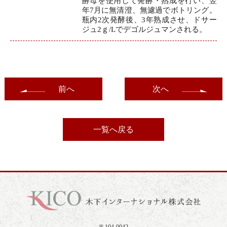
酵母を使用して発酵・熟成を行い、翌
年7月に無清澄、無濾過でボトリング。
瓶内2次発酵後、3年熟成させ、ドサー
ジュ2ｇ/Lでデゴルジュマンされる。
前へ
次へ
一覧へ戻る
〒104-0042