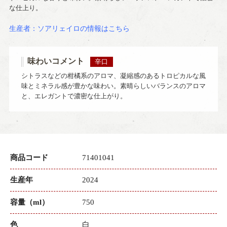
な仕上り。
生産者：ソアリェイロの情報はこちら
味わいコメント
辛口
シトラスなどの柑橘系のアロマ、凝縮感のあるトロピカルな風
味とミネラル感が豊かな味わい。素晴らしいバランスのアロマ
と、エレガントで濃密な仕上がり。
商品コード
71401041
生産年
2024
容量（ml）
750
色
白