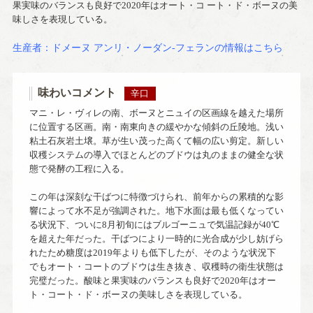
果実味のバランスも良好で2020年はオート・コ ート・ド・ボーヌの美
味しさを表現している。
生産者：ドメーヌ アンリ・ノーダン-フェランの情報はこちら
味わいコメント
辛口
マニ・レ・ヴィレの南、ボーヌとニュイの区画線を越えた場所
に位置する区画。南・南東向きの緩やかな傾斜の丘陵地。浅い
粘土石灰岩土壌。草が生い茂った高くて幅の広い剪定。新しい
収穫システムの導入でほとんどのブドウは丸のままの健全な状
態で発酵の工程に入る。
この年は深刻な干ばつに特徴づけられ、前年からの累積的な影
響によって水不足が強調された。地下水面は最も低くなってい
る状況下、ついに8月初旬にはブルゴーニュで気温記録が40℃
を超えた年だった。干ばつにより一時的に光合成が少し妨げら
れたため糖度は2019年よりも低下したが、そのような状況下
でもオート・コートのブドウは生き抜き、収穫時の衛生状態は
完璧だった。酸味と果実味のバランスも良好で2020年はオー
ト・コート・ド・ボーヌの美味しさを表現している。