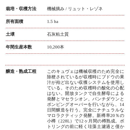
栽培・収穫方法
機械摘み / リュット・レゾネ
所有面積
1.5 ha
土壌
石灰粘土質
年間生産本数
10,200本
醸造・熟成工程
このキュヴェは機械収穫のため完全に
除梗されているが収穫時にブドウの果
汁が殆ど出ない収獲システムを使用し
ている。そのため収穫時の酸化の心配
はない。開放タンクで自生酵母による
発酵とマセラシオン。パンチダウンと
ポンピングオーバーを行いながら、14
日間醸造を行う。完全にナチュラルな
マロラクティック発酵。新樽率20％の
小樽（228L）で12ヶ月間の樽熟成。ボ
トリングの前に軽く珪藻土濾過と僅か