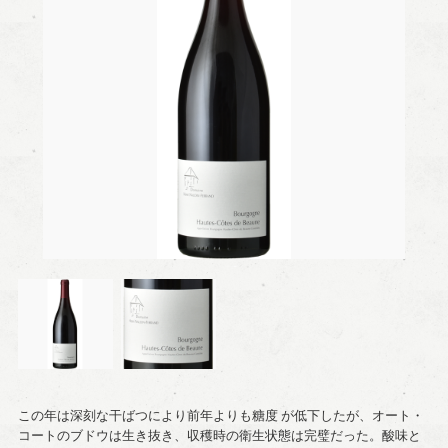
この年は深刻な干ばつにより前年よりも糖度 が低下したが、オート・
コートのブドウは生き抜き、収穫時の衛生状態は完璧だった。酸味と