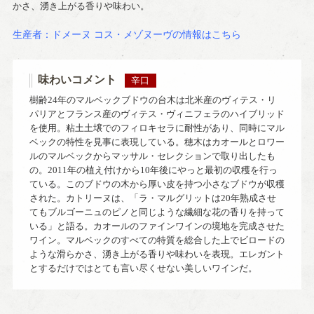
かさ、湧き上がる香りや味わい。
生産者：ドメーヌ コス・メゾヌーヴの情報はこちら
味わいコメント
辛口
樹齢24年のマルベックブドウの台木は北米産のヴィテス・リ
パリアとフランス産のヴィテス・ヴィニフェラのハイブリッド
を使用。粘土土壌でのフィロキセラに耐性があり、同時にマル
ベックの特性を見事に表現している。穂木はカオールとロワー
ルのマルベックからマッサル・セレクションで取り出したも
の。2011年の植え付けから10年後にやっと最初の収穫を行っ
ている。このブドウの木から厚い皮を持つ小さなブドウが収穫
された。カトリーヌは、「ラ・マルグリットは20年熟成させ
てもブルゴーニュのピノと同じような繊細な花の香りを持って
いる」と語る。カオールのファインワインの境地を完成させた
ワイン。マルベックのすべての特質を総合した上でビロードの
ような滑らかさ、湧き上がる香りや味わいを表現。エレガント
とするだけではとても言い尽くせない美しいワインだ。