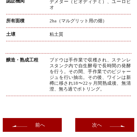
認証機関
デメター（ビオディナミ）、ユーロビ
オ
所有面積
2ha（マルグリット用の畑）
土壌
粘土質
醸造・熟成工程
ブドウは手作業で収穫され、ステンレ
スタンク内で自生酵母で長時間の発酵
を行う。その間、手作業でのピジャー
ジュを行い抽出。その後、ワインは新
樽に移され18〜22ヶ月間熟成後、無清
澄、無ろ過でボトリング。
前へ
次へ