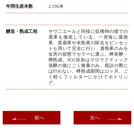
年間生産本数
2,196本
醸造・熟成工程
サヴ二エールと同様に収穫時の畑での
選果を徹底している。一房毎に腐敗
果、貴腐果や未熟果の除去をピンセッ
トも用いて完全に行い、適熟果のみを
全房の状態でセラーに運ぶ。樽発酵・
樽熟成。SO2添加はマロラクティック
発酵の後にごく微量のみ。瓶詰の際に
は行わない。樽熟成期間は22ヶ月。ご
く軽くフィルターにかけてボトリン
グ。
前へ
次へ