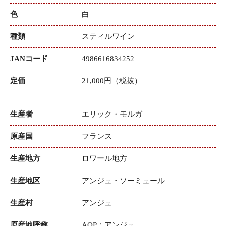
色
白
種類
スティルワイン
JANコード
4986616834252
定価
21,000円（税抜）
生産者
エリック・モルガ
原産国
フランス
生産地方
ロワール地方
生産地区
アンジュ・ソーミュール
生産村
アンジュ
原産地呼称
AOP：アンジュ