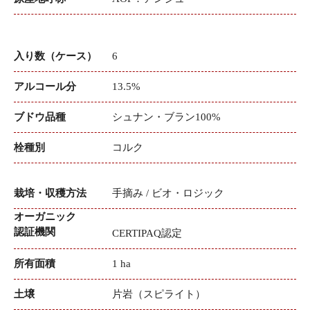
入り数（ケース）
6
アルコール分
13.5%
ブドウ品種
シュナン・ブラン100%
栓種別
コルク
栽培・収穫方法
手摘み / ビオ・ロジック
オーガニック
認証機関
CERTIPAQ認定
所有面積
1 ha
土壌
片岩（スピライト）