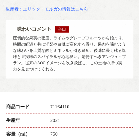
生産者：エリック・モルガの情報はこちら
味わいコメント
辛口
圧倒的な果実の密度、ライムやグレープフルーツから始まり、
時間の経過と共に洋梨や白桃に変化する香り、果肉を噛むよう
な味わいを上質な酸とミネラルが引き締め、後味に長く残る塩
味と果実味のスパイラルが心地良い。驚愕すべきアンジュ・ブ
ラン。従来のAOCイメージを吹き飛ばし、この土地の持つ実
力を見せつけてくれる。
商品コード
71164110
生産年
2021
容量（ml）
750