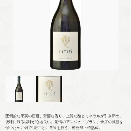
圧倒的な果実の密度、芳醇な香り、上質な酸とミネラルが引き締め、
後味に残る塩味が心地良い。驚愕のアンジュ・ブラン。全房の状態を
保つために畑で1房ごとに選果を行う。樽発酵・樽熟成。