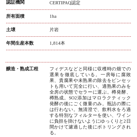
認証機関
CERTIPAQ認定
所有面積
1ha
土壌
片岩
年間生産本数
1,814本
醸造・熟成工程
フィデスなどと同様に収穫時の畑での
選果を徹底している。一房毎に腐敗
果、貴腐果や未熟果の除去をピンセッ
トも用いて完全に行い、適熟果のみを
全房の状態でセラーに運ぶ。樽発酵、
樽熟成。SO2添加はマロラクティック
発酵の後にごく微量のみ。瓶詰の際に
は行わない。無清澄で、飲料水をろ過
する特別なフィルターを使い、ワイン
に負担を掛けないようにゆっくりと2日
間かけて濾過した後にボトリングされ
る。