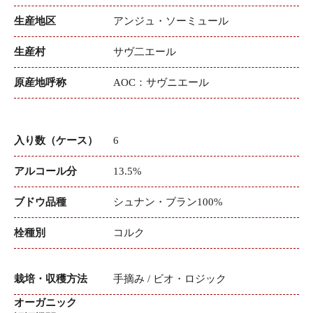
生産地区
アンジュ・ソーミュール
生産村
サヴ二エール
原産地呼称
AOC：サヴニエール
入り数（ケース）
6
アルコール分
13.5%
ブドウ品種
シュナン・ブラン100%
栓種別
コルク
栽培・収穫方法
手摘み / ビオ・ロジック
オーガニック