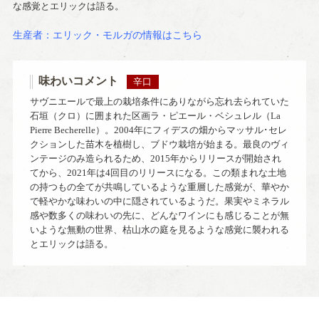
な感覚とエリックは語る。
生産者：エリック・モルガの情報はこちら
味わいコメント
辛口
サヴニエールで最上の栽培条件にありながら忘れ去られていた
石垣（クロ）に囲まれた区画ラ・ピエール・ベシュレル（La
Pierre Becherelle）。2004年にフィデスの畑からマッサル･セレ
クションした苗木を植樹し、ブドウ栽培が始まる。最良のヴィ
ンテージのみ造られるため、2015年からリリースが開始され
てから、2021年は4回目のリリースになる。この類まれな土地
の持つもの全てが共鳴しているような重層した感覚が、華やか
で軽やかな味わいの中に隠されているようだ。果実やミネラル
感や数多くの味わいの先に、どんなワインにも感じることが無
いような無動の世界、枯山水の庭を見るような感覚に襲われる
とエリックは語る。