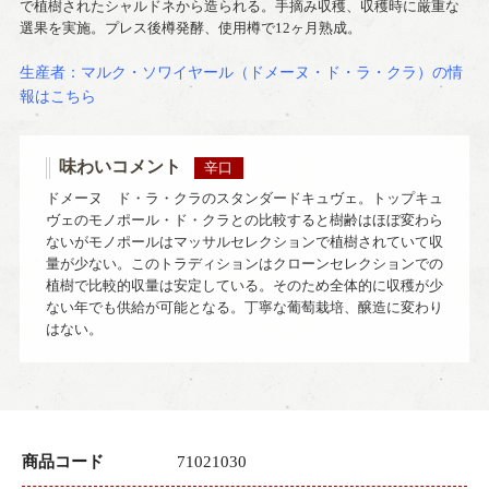
で植樹されたシャルドネから造られる。手摘み収穫、収穫時に厳重な
選果を実施。プレス後樽発酵、使用樽で12ヶ月熟成。
生産者：マルク・ソワイヤール（ドメーヌ・ド・ラ・クラ）の情
報はこちら
味わいコメント
辛口
ドメーヌ ド・ラ・クラのスタンダードキュヴェ。トップキュ
ヴェのモノポール・ド・クラとの比較すると樹齢はほぼ変わら
ないがモノポールはマッサルセレクションで植樹されていて収
量が少ない。このトラディションはクローンセレクションでの
植樹で比較的収量は安定している。そのため全体的に収穫が少
ない年でも供給が可能となる。丁寧な葡萄栽培、醸造に変わり
はない。
商品コード
71021030