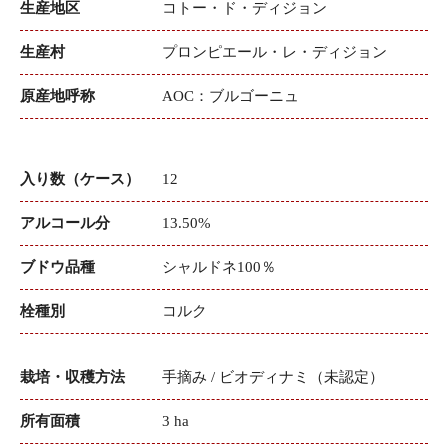
生産地区
コトー・ド・ディジョン
生産村
プロンピエール・レ・ディジョン
原産地呼称
AOC：ブルゴーニュ
入り数（ケース）
12
アルコール分
13.50%
ブドウ品種
シャルドネ100％
栓種別
コルク
栽培・収穫方法
手摘み / ビオディナミ（未認定）
所有面積
3 ha