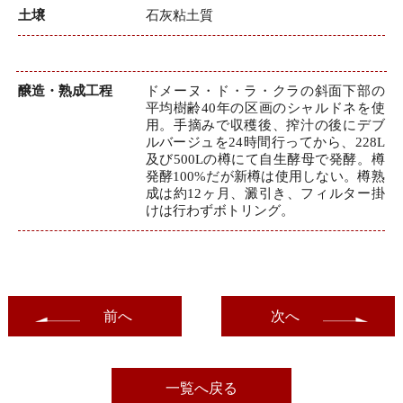
土壌
石灰粘土質
醸造・熟成工程
ドメーヌ・ド・ラ・クラの斜面下部の
平均樹齢40年の区画のシャルドネを使
用。手摘みで収穫後、搾汁の後にデブ
ルバージュを24時間行ってから、228L
及び500Lの樽にて自生酵母で発酵。樽
発酵100%だが新樽は使用しない。樽熟
成は約12ヶ月、澱引き、フィルター掛
けは行わずボトリング。
前へ
次へ
一覧へ戻る