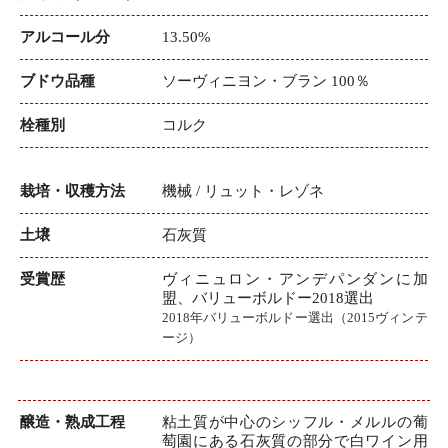
アルコール分
13.50%
ブドウ品種
ソーヴィニヨン・ブラン 100％
栓種別
コルク
栽培・収穫方法
機械 / リュット・レゾネ
土壌
石灰質
受賞歴
ヴィニュロン・アンデパンダンに加
盟、バリューボルドー2018選出
2018年バリューボルドー選出（2015ヴィンテ
ージ）
醸造・熟成工程
粘土質が中心のシッフル・メルルの葡
萄園にある石灰質の部分で白ワイン用