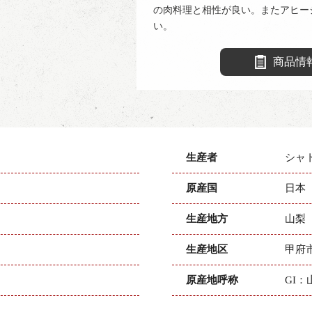
の肉料理と相性が良い。またアヒー
い。
商品情
生産者
シャ
原産国
日本
生産地方
山梨
生産地区
甲府
原産地呼称
GI：