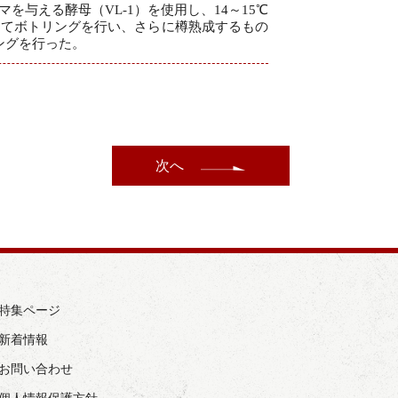
与える酵母（VL-1）を使用し、14～15℃
してボトリングを行い、さらに樽熟成するもの
ングを行った。
次へ
› 特集ページ
 新着情報
› お問い合わせ