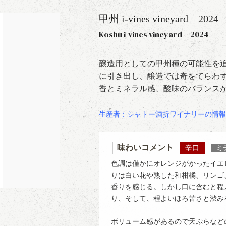
甲州 i-vines vineyard
2024
Koshu i-vines vineyard 2024
醸造用としての甲州種の可能性を
に引き出し、醸造では奇をてらわ
香とミネラル感、酸味のバランス
生産者：シャトー酒折ワイナリーの情報
味わいコメント
辛口
ミ
色調は僅かにオレンジがかったイエ
りは白い花や熟した和柑橘、リンゴ
香りを感じる。しかし口に含むと程
り、そして、程よいほろ苦さと渋み
ボリューム感があるので天ぷらなど