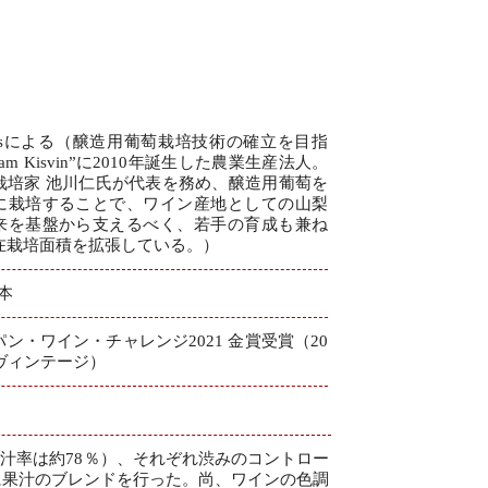
vinesによる（醸造用葡萄栽培技術の確立を目指
eam Kisvin”に2010年誕生した農業生産法人。
栽培家 池川仁氏が代表を務め、醸造用葡萄を
に栽培することで、ワイン産地としての山梨
来を基盤から支えるべく、若手の育成も兼ね
在栽培面積を拡張している。）
9本
パン・ワイン・チャレンジ2021 金賞受賞（20
年ヴィンテージ）
搾汁率は約78％）、それぞれ渋みのコントロー
に果汁のブレンドを行った。尚、ワインの色調