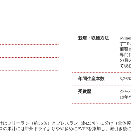
栽培・収穫方法
i-
す”T
葡萄
専門
の将
て現
年間生産本数
3,26
受賞歴
ジャ
19
汁はフリーラン（約56％）とプレスラン（約23％）に分け（全体
スの果汁には甲州ドライよりやや多めにPVPPを添加し、澱引き後