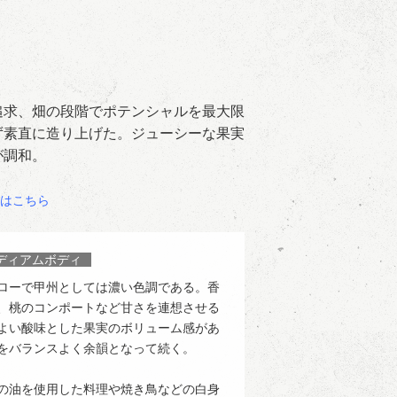
追求、畑の段階でポテンシャルを最大限
ず素直に造り上げた。ジューシーな果実
が調和。
はこちら
ディアムボディ
ローで甲州としては濃い色調である。香
、桃のコンポートなど甘さを連想させる
よい酸味とした果実のボリューム感があ
をバランスよく余韻となって続く。
の油を使用した料理や焼き鳥などの白身