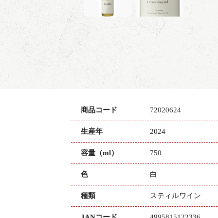
商品コード
72020624
生産年
2024
容量（ml）
750
色
白
種類
スティルワイン
JANコード
4995815122336