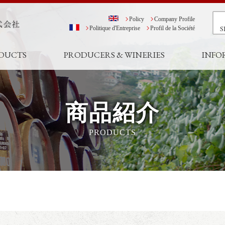
Policy
Company Profile
S
Politique d'Entreprise
Profil de la Société
DUCTS
PRODUCERS & WINERIES
INFO
商品紹介
PRODUCTS