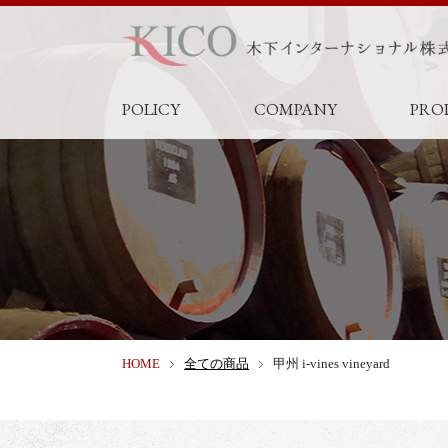
POLICY
COMPANY
PRO
HOME
全ての商品
甲州 i-vines vineyard