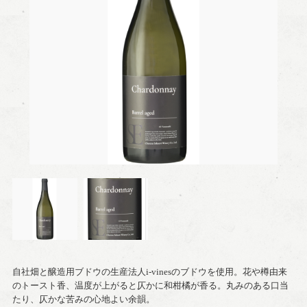
自社畑と醸造用ブドウの生産法人i-vinesのブドウを使用。花や樽由来
のトースト香、温度が上がると仄かに和柑橘が香る。丸みのある口当
たり、仄かな苦みの心地よい余韻。