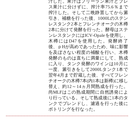
汁した。果汁はフリーラン果汁とプレ
ス果汁に分けずに、搾汁率75.6％まで
搾汁した。そして二晩静置してから澱
引き、補糖を行った後、1000Lのステン
レスタンク2本とフレンチオークの木樽
2本に分けて発酵を行った。酵母はステ
ンレスタンクにはICV‐Opaleを使用し、
木樽にはD47を使用した。発酵終了
後、ｐHが高めであったため、味に影響
を及ぼさない程度の補酸を行い、木樽
発酵のものは直ちに満量にして、熟成
に入り、タンク発酵のワインは10月に
一度、澱引きをして2000Lタンク1本で
翌年4月まで貯蔵した後、すべてフレン
チオークの木樽7本(内1本は新樽)に移し
替え、約12～14ヵ月間熟成を行った。
尚MLFはこの熟成期間に自然誘発によ
り行っている。そして熟成後に1本のタ
ンクでブレンドし、濾過を行った後に
ボトリングを行なった。