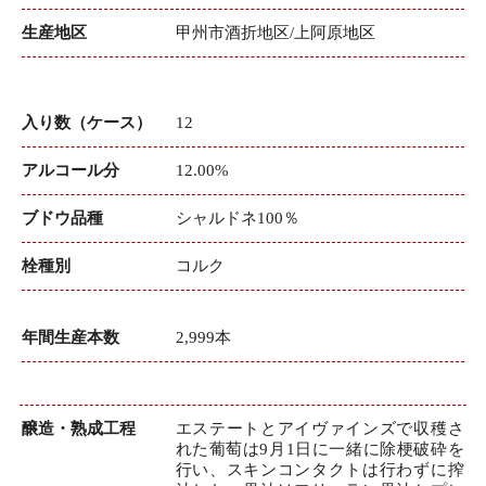
生産地区
甲州市酒折地区/上阿原地区
入り数（ケース）
12
アルコール分
12.00%
ブドウ品種
シャルドネ100％
栓種別
コルク
年間生産本数
2,999本
醸造・熟成工程
エステートとアイヴァインズで収穫さ
れた葡萄は9月1日に一緒に除梗破砕を
行い、スキンコンタクトは行わずに搾