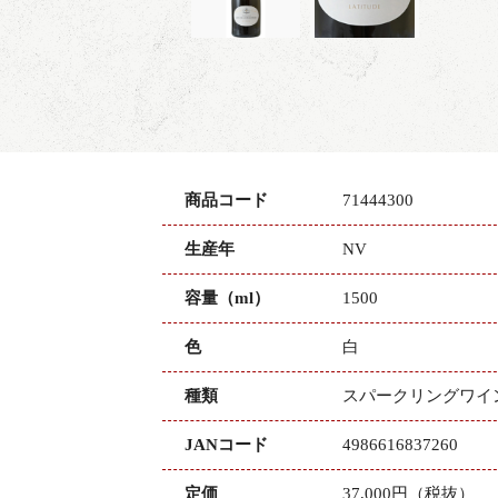
商品コード
71444300
生産年
NV
容量（ml）
1500
色
白
種類
スパークリングワイ
JANコード
4986616837260
定価
37,000円（税抜）