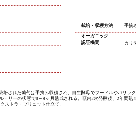
栽培・収穫方法
手摘み
オーガニック
認証機関
カリ
栽培された葡萄は手摘み収穫され、自生酵母でフードルやバリッ
ル・リーの状態で8～9ヶ月熟成される。瓶内2次発酵後、2年間熟
のエクストラ・ブリュット仕立て。