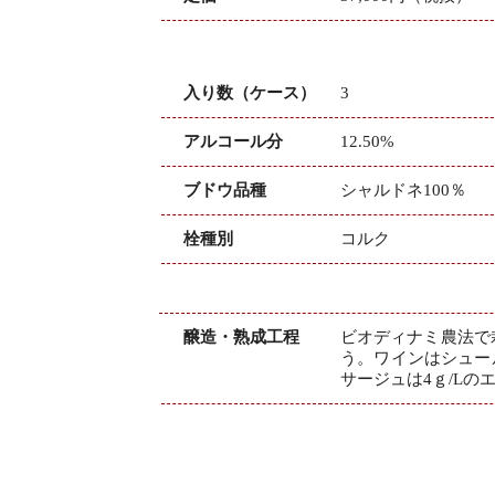
入り数（ケース）
3
アルコール分
12.50%
ブドウ品種
シャルドネ100％
栓種別
コルク
醸造・熟成工程
ビオディナミ農法で
う。ワインはシュー
サージュは4ｇ/L