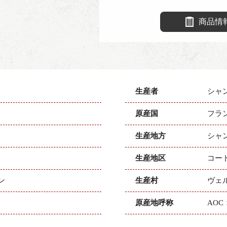
商品情
生産者
シャ
原産国
フラ
生産地方
シャ
生産地区
コー
ン
生産村
ヴェ
原産地呼称
AO