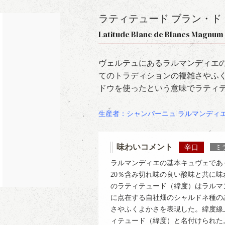
ラティテュード ブラン・ド
Latitude Blanc de Blancs Magn
ヴェルテュにあるラルマンディエ
てのトラディションの複雑さやふ
ドウを使ったという意味でラティ
生産者：シャンパーニュ ラルマンディ
味わいコメント
辛口
ミ
ラルマンディエの基本キュヴェであ
20％含み切れ味の良い酸味と共に
のラティテュード（緯度）はラルマ
に点在する自社畑のシャルドネ種の
さやふくよかさを表現した。緯度線
ィテュード（緯度）と名付けられた