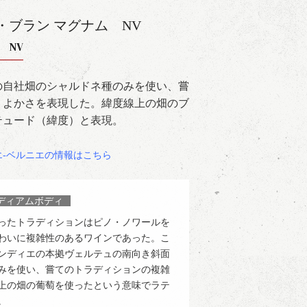
・ブラン マグナム
NV
um NV
の自社畑のシャルドネ種のみを使い、嘗
くよかさを表現した。緯度線上の畑のブ
テュード（緯度）と表現。
エ‐ベルニエの情報はこちら
ディアムボディ
ったトラディションはピノ・ノワールを
味わいに複雑性のあるワインであった。こ
ンディエの本拠ヴェルテュの南向き斜面
みを使い、嘗てのトラディションの複雑
上の畑の葡萄を使ったという意味でラテ
。