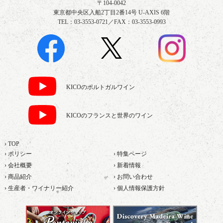
〒104-0042
東京都中央区入船2丁目2番14号 U-AXIS 6階
TEL：03-3553-0721／FAX：03-3553-0993
KICOのポルトガルワイン
KICOのフランスと世界のワイン
› TOP
› ポリシー
› 特集ページ
› 会社概要
› 新着情報
› 商品紹介
› お問い合わせ
› 生産者・ワイナリー紹介
› 個人情報保護方針