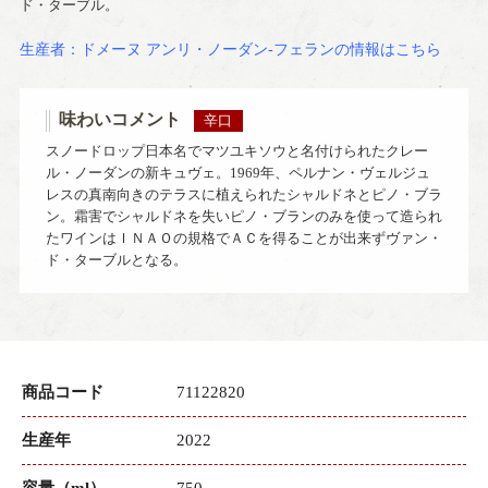
ド・ターブル。
生産者：ドメーヌ アンリ・ノーダン-フェランの情報はこちら
味わいコメント
辛口
スノードロップ日本名でマツユキソウと名付けられたクレー
ル・ノーダンの新キュヴェ。1969年、ペルナン・ヴェルジュ
レスの真南向きのテラスに植えられたシャルドネとピノ・ブラ
ン。霜害でシャルドネを失いピノ・ブランのみを使って造られ
たワインはＩＮＡＯの規格でＡＣを得ることが出来ずヴァン・
ド・ターブルとなる。
商品コード
71122820
生産年
2022
容量（ml）
750