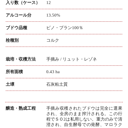
入り数（ケース）
12
アルコール分
13.50%
ブドウ品種
ピノ・ブラン100％
栓種別
コルク
栽培・収穫方法
手摘み / リュット・レゾネ
所有面積
0.43 ha
土壌
石灰粘土質
醸造・熟成工程
手摘み収穫されたブドウは完全に選果
され、全房のまま搾汁される。この行
程でＳＯ2は私用しない。重力のみで清
澄され、自生酵母での発酵、マロラク