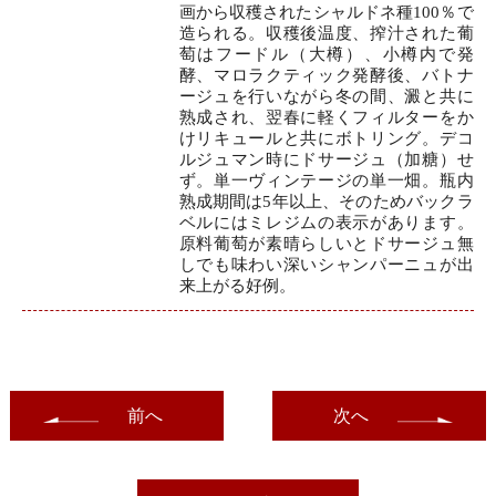
画から収穫されたシャルドネ種100％で
造られる。収穫後温度、搾汁された葡
萄はフードル（大樽）、小樽内で発
酵、マロラクティック発酵後、バトナ
ージュを行いながら冬の間、澱と共に
熟成され、翌春に軽くフィルターをか
けリキュールと共にボトリング。デコ
ルジュマン時にドサージュ（加糖）せ
ず。単一ヴィンテージの単一畑。瓶内
熟成期間は5年以上、そのためバックラ
ベルにはミレジムの表示があります。
原料葡萄が素晴らしいとドサージュ無
しでも味わい深いシャンパーニュが出
来上がる好例。
前へ
次へ