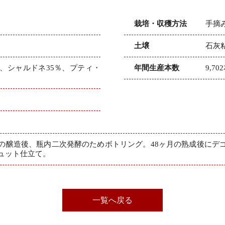
栽培・収穫方法
手摘み
土壌
石灰
％、シャルドネ35％、プティ・
年間生産本数
9,70
の醸造後、瓶内二次発酵のためボトリング。48ヶ月の熟成後にデゴ
ュット仕立て。
一覧へ戻る