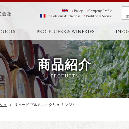
Policy
Company Profile
S
Politique d'Entreprise
Profil de la Société
DUCTS
PRODUCERS & WINERIES
INFO
商品紹介
PRODUCTS
シュ
リュード プルミエ・クリュ ミレジム