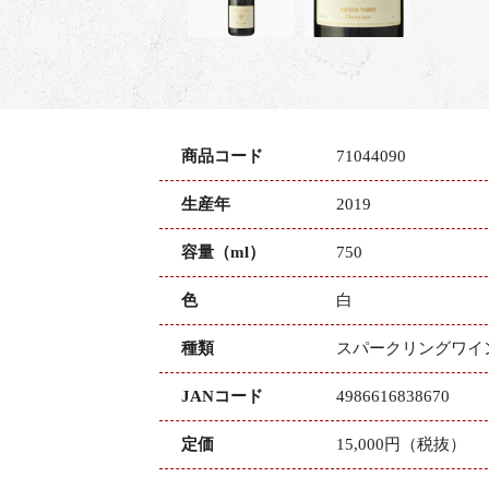
商品コード
71044090
生産年
2019
容量（ml）
750
色
白
種類
スパークリングワイ
JANコード
4986616838670
定価
15,000円（税抜）