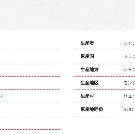
生産者
シャ
原産国
フラ
生産地方
シャ
生産地区
モン
ン
生産村
リュ
原産地呼称
AO