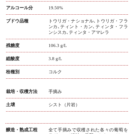
アルコール分
19.50%
ブドウ品種
トウリガ・ナショナル､トウリガ・フラ
ンカ､ティント・カン､ティンタ・フラ
ンシスカ､ティンタ・アマレラ
残糖度
106.3 g/L
総酸度
3.8 g/L
栓種別
コルク
栽培・収穫方法
手摘み
土壌
シスト（片岩）
醸造・熟成工程
全て手摘みで収穫された各々の葡萄を