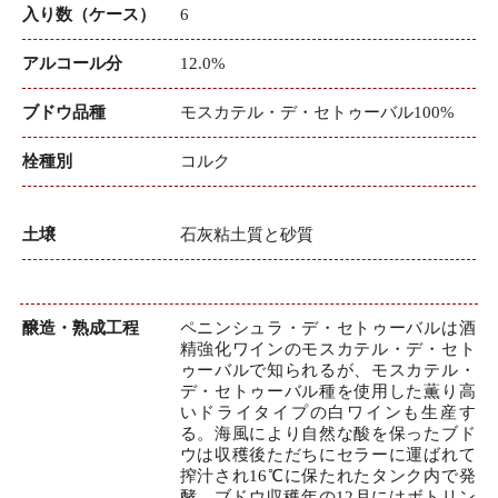
入り数（ケース）
6
アルコール分
12.0%
ブドウ品種
モスカテル・デ・セトゥーバル100%
栓種別
コルク
土壌
石灰粘土質と砂質
醸造・熟成工程
ペニンシュラ・デ・セトゥーバルは酒
精強化ワインのモスカテル・デ・セト
ゥーバルで知られるが、モスカテル・
デ・セトゥーバル種を使用した薫り高
いドライタイプの白ワインも生産す
る。海風により自然な酸を保ったブド
ウは収穫後ただちにセラーに運ばれて
搾汁され16℃に保たれたタンク内で発
酵、ブドウ収穫年の12月にはボトリン