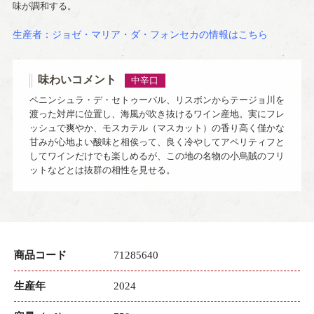
味が調和する。
生産者：ジョゼ・マリア・ダ・フォンセカの情報はこちら
味わいコメント
中辛口
ペニンシュラ・デ・セトゥーバル、リスボンからテージョ川を
渡った対岸に位置し、海風が吹き抜けるワイン産地。実にフレ
ッシュで爽やか、モスカテル（マスカット）の香り高く僅かな
甘みが心地よい酸味と相俟って、良く冷やしてアペリティフと
してワインだけでも楽しめるが、この地の名物の小烏賊のフリ
ットなどとは抜群の相性を見せる。
商品コード
71285640
生産年
2024