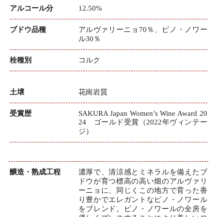
アルコール分
12.50%
ブドウ品種
アルヴァリーニョ70％、ピノ・ノワー
ル30％
栓種別
コルク
土壌
花崗岩質
受賞歴
SAKURA Japan Women’s Wine Award 20
24 ゴールド受賞（2022年ヴィンテー
ジ）
醸造・熟成工程
濃厚で、清涼感とミネラルを備えたブ
ドウが育つ標高の高い畑のアルヴァリ
ーニョに、同じくこの地方で育った香
り豊かでエレガントなピノ・ノワール
をブレンド。ピノ・ノワールの全房を