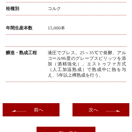
栓種別
コルク
年間生産本数
15,000本
醸造・熟成工程
液圧でプレス。25～35℃で発酵、アル
コール96度のグレープスピリッツを添
加（酒精強化）。エストゥファ方式
（人工加温熟成）で熟成中に熱を与
え、5年以上樽熟成を行う。
前へ
次へ