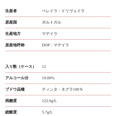
生産者
ペレイラ・ドリヴェイラ
原産国
ポルトガル
生産地方
マデイラ
原産地呼称
DOP：マデイラ
入り数（ケース）
12
アルコール分
19.00%
ブドウ品種
ティンタ・ネグラ100％
残糖度
122.6g/L
総酸度
5.7g/L