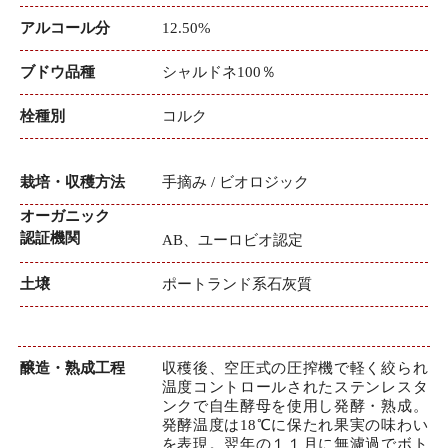
アルコール分
12.50%
ブドウ品種
シャルドネ100％
栓種別
コルク
栽培・収穫方法
手摘み / ビオロジック
オーガニック
認証機関
AB、ユーロビオ認定
土壌
ポートランド系石灰質
醸造・熟成工程
収穫後、空圧式の圧搾機で軽く絞られ
温度コントロールされたステンレスタ
ンクで自生酵母を使用し発酵・熟成。
発酵温度は18℃に保たれ果実の味わい
を表現。翌年の１１月に無濾過でボト