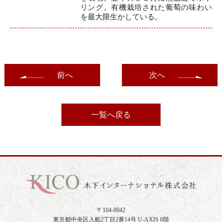
リング。有機栽培された葡萄の味わい
を最大限生かしている。
前へ
次へ
一覧へ戻る
〒104-0042
東京都中央区入船2丁目2番14号 U-AXIS 6階