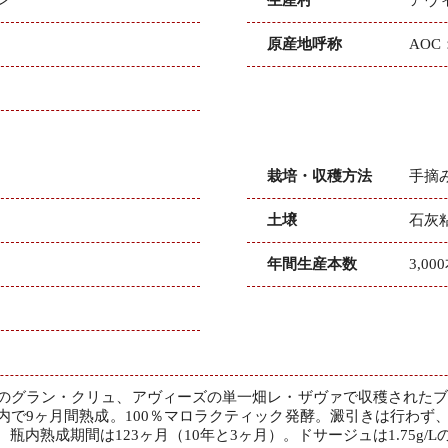
原産地呼称
AO
栽培・収穫方法
手摘
土壌
石灰
年間生産本数
3,00
のグラン・クリュ、アヴィーズの単一畑レ・ザヴァで収穫された
で9ヶ月間熟成。100％マロラクティック発酵。澱引きは行わず、20
瓶内熟成期間は123ヶ月（10年と3ヶ月）。ドサージュは1.75g