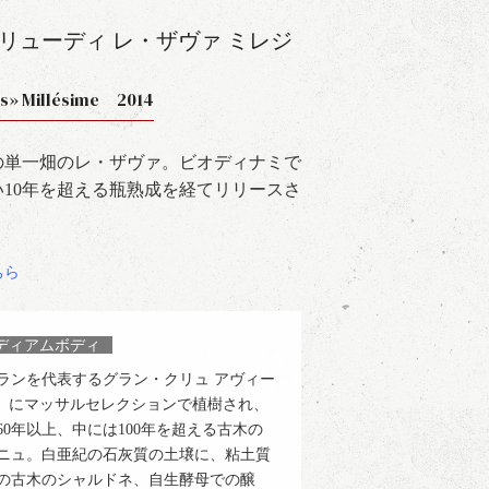
リューディ レ・ザヴァ ミレジ
ats» Millésime 2014
の単一畑のレ・ザヴァ。ビオディナミで
10年を超える瓶熟成を経てリリースさ
ちら
ディアムボディ
ランを代表するグラン・クリュ アヴィー
ats）にマッサルセレクションで植樹され、
0年以上、中には100年を超える古木の
ニュ。白亜紀の石灰質の土壌に、粘土質
の古木のシャルドネ、自生酵母での醸