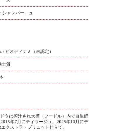
C：シャンパーニュ
み / ビオディナミ（未認定）
粘土質
0本
ブドウは搾汁され大樽（フードル）内で自生酵
15年7月にティラージュ。2025年10月にデ
/Lのエクストラ・ブリュット仕立て。