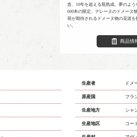
造、10年を超える瓶熟成。夢のよ
600本の限定。デレーヌのドメーヌ物
荷が期待されるドメーヌ物の花道を
い。
商品情
生産者
ドメ
原産国
フラ
生産地方
シャ
生産地区
コー
ン
生産村
アヴ