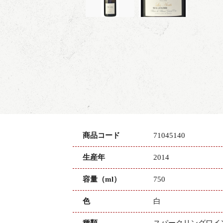
商品コード
71045140
生産年
2014
容量（ml）
750
色
白
種類
スパークリングワイ