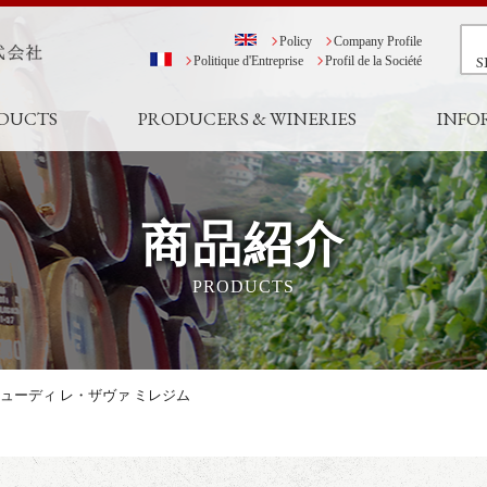
Policy
Company Profile
S
Politique d'Entreprise
Profil de la Société
DUCTS
PRODUCERS & WINERIES
INFO
商品紹介
PRODUCTS
ューディ レ・ザヴァ ミレジム