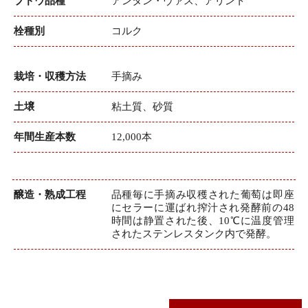
ブドウ品種
アンタン・ヴァス、アリント
栓種別
コルク
栽培・収穫方法
手摘み
土壌
粘土質、砂質
年間生産本数
12,000本
醸造・熟成工程
品種毎に手摘み収穫された葡萄は即座
にセラーに運ばれ搾汁され発酵前の48
時間は静置された後、10℃に温度管理
されたステンレスタンク内で発酵。