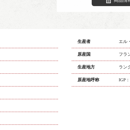
商品情
生産者
エル
原産国
フラ
生産地方
ラン
原産地呼称
IGP