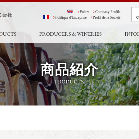
Policy
Company Profile
S
Politique d'Entreprise
Profil de la Société
DUCTS
PRODUCERS & WINERIES
INFO
商品紹介
PRODUCTS