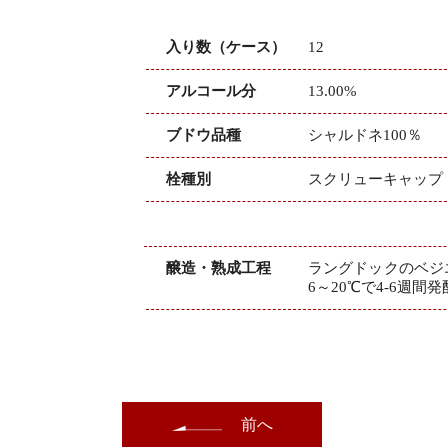
入り数（ケース）
12
アルコール分
13.00%
ブドウ品種
シャルドネ100％
栓種別
スクリューキャップ
醸造・熟成工程
ラングドックのベジ
6～20℃で4-6週間
前へ