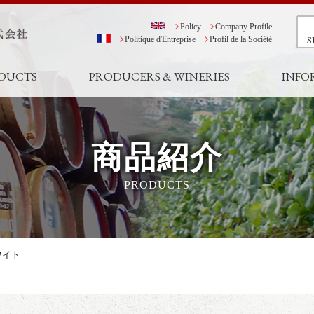
Policy
Company Profile
S
Politique d'Entreprise
Profil de la Société
DUCTS
PRODUCERS & WINERIES
INFO
商品紹介
PRODUCTS
ワイト