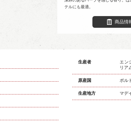
テルにも最適。
商品情
生産者
エン
リア
原産国
ポル
生産地方
マデ