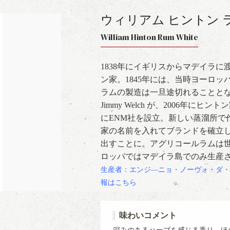
ウィリアム ヒントン 
William Hinton Rum White
1838年にイギリスからマデイラ
ン家。1845年には、当時ヨーロ
ラムの製造は一旦途切れることとな
Jimmy Welch が、2006年
にENM社を設立。新しい蒸溜所で
家の名前を入れてブランドを確立
出すことに。アグリコールラムは
ロッパではマデイラ島でのみ生産
生産者：エンジ―ニョ・ノーヴォ・ダ・
報はこちら
味わいコメント
深みのあるハーブを感じる香り。ほ