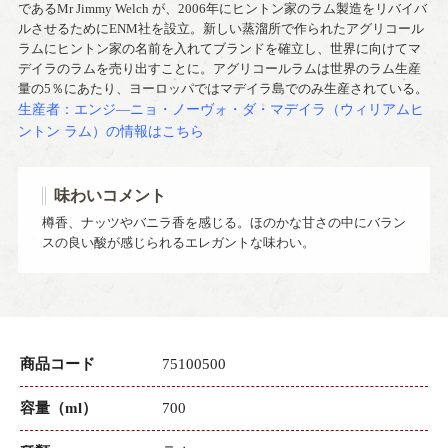
であるMr Jimmy Welch が、2006年にヒントン家のラム製造をリバイバ
ルさせるためにENM社を設立。新しい蒸溜所で作られたアグリコール
ラムにヒントン家の名前を入れてブランドを確立し、世界に向けてマ
デイラのラムを売り出すことに。アグリコールラムは世界のラム生産
量の5％にあたり、ヨーロッパではマデイラ島でのみ生産されている。
生産者：エンジ―ニョ・ノーヴォ・ダ・マデイラ（ウィリアムヒ
ントン ラム）の情報はこちら
味わいコメント
樽香、ナッツやバニラ香を感じる。ほのかな甘さの中にバラン
スの良い酸が感じられるエレガントな味わい。
商品コード
75100500
容量（ml）
700