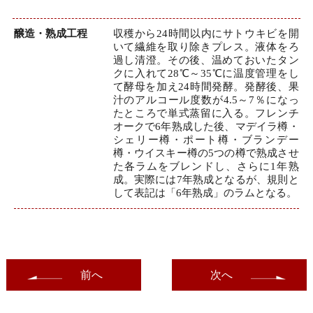
醸造・熟成工程
収穫から24時間以内にサトウキビを開
いて繊維を取り除きプレス。液体をろ
過し清澄。その後、温めておいたタン
クに入れて28℃～35℃に温度管理をし
て酵母を加え24時間発酵。発酵後、果
汁のアルコール度数が4.5～7％になっ
たところで単式蒸留に入る。フレンチ
オークで6年熟成した後、マデイラ樽・
シェリー樽・ポート樽・ブランデー
樽・ウイスキー樽の5つの樽で熟成させ
た各ラムをブレンドし、さらに1年熟
成。実際には7年熟成となるが、規則と
して表記は「6年熟成」のラムとなる。
前へ
次へ