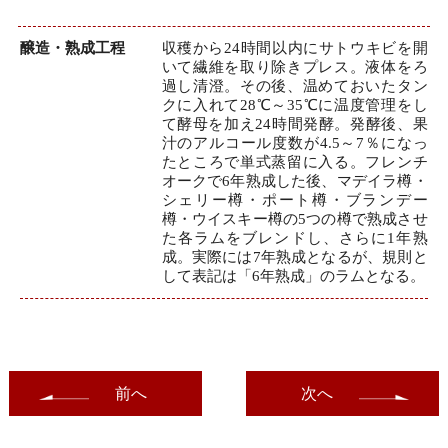
醸造・熟成工程
収穫から24時間以内にサトウキビを開
いて繊維を取り除きプレス。液体をろ
過し清澄。その後、温めておいたタン
クに入れて28℃～35℃に温度管理をし
て酵母を加え24時間発酵。発酵後、果
汁のアルコール度数が4.5～7％になっ
たところで単式蒸留に入る。フレンチ
オークで6年熟成した後、マデイラ樽・
シェリー樽・ポート樽・ブランデー
樽・ウイスキー樽の5つの樽で熟成させ
た各ラムをブレンドし、さらに1年熟
成。実際には7年熟成となるが、規則と
して表記は「6年熟成」のラムとなる。
前へ
次へ