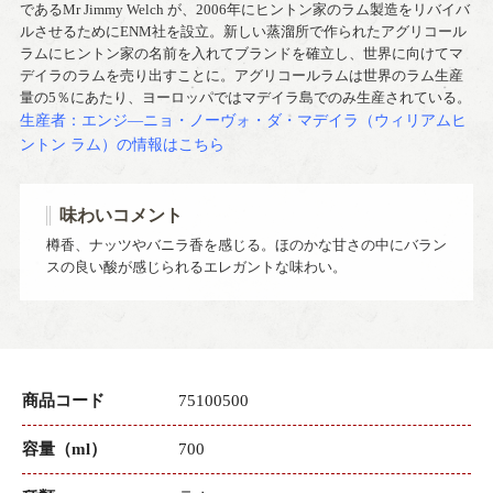
であるMr Jimmy Welch が、2006年にヒントン家のラム製造をリバイバ
ルさせるためにENM社を設立。新しい蒸溜所で作られたアグリコール
ラムにヒントン家の名前を入れてブランドを確立し、世界に向けてマ
デイラのラムを売り出すことに。アグリコールラムは世界のラム生産
量の5％にあたり、ヨーロッパではマデイラ島でのみ生産されている。
生産者：エンジ―ニョ・ノーヴォ・ダ・マデイラ（ウィリアムヒ
ントン ラム）の情報はこちら
味わいコメント
樽香、ナッツやバニラ香を感じる。ほのかな甘さの中にバラン
スの良い酸が感じられるエレガントな味わい。
商品コード
75100500
容量（ml）
700