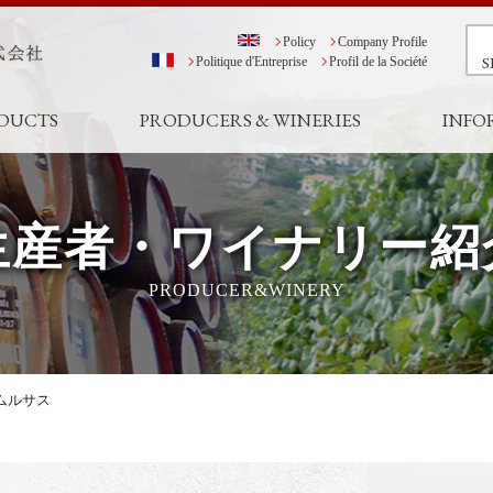
Policy
Company Profile
S
Politique d'Entreprise
Profil de la Société
DUCTS
PRODUCERS & WINERIES
INFO
生産者・ワイナリー紹
PRODUCER&WINERY
ムルサス