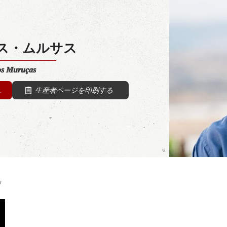
ス・ムルサス
os Muruças
生産者ページを印刷する
/