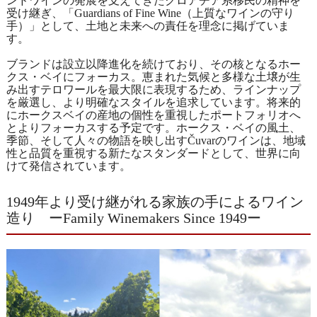
ンドワインの発展を支えてきたクロアチア系移民の精神を
受け継ぎ、「Guardians of Fine Wine（上質なワインの守り
手）」として、土地と未来への責任を理念に掲げていま
す。
ブランドは設立以降進化を続けており、その核となるホー
クス・ベイにフォーカス。恵まれた気候と多様な土壌が生
み出すテロワールを最大限に表現するため、ラインナップ
を厳選し、より明確なスタイルを追求しています。将来的
にホークスベイの産地の個性を重視したポートフォリオへ
とよりフォーカスする予定です。ホークス・ベイの風土、
季節、そして人々の物語を映し出すČuvarのワインは、地域
性と品質を重視する新たなスタンダードとして、世界に向
けて発信されています。
1949年より受け継がれる家族の手によるワイン
造り ーFamily Winemakers Since 1949ー