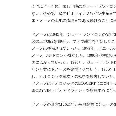
ふさふさした髭、優しい瞳のジョー・ランドロ
ない。今や第一級のビオディナミワイン生産者で
エ・メーヌの土地の表現者であり続けることに
ドメーヌは1945年、ジョー・ランドロンの父
ヌの土地3haを開墾し、ブドウ栽培を開始したこと
メーヌは整備されていった。1979年、ピエー
メーヌ ランドロンが成立した。1980年代初
国に広がっていった。1990年、ジョー・ラン
リンと共にドメーヌを発展させていく。1980
し、ビオロジック栽培への転換を模索していた。1
ドメーヌはビオロジックのECOCERT（エコセ
BIODYVIN（ビオディヴァン）を取得するに至
ドメーヌの運営は2021年から段階的にジョー