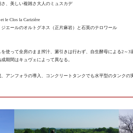
さ、美しい複雑さ大人のミュスカデ
 et le Clos la Carizière
ジエールのオルトグネス（正片麻岩）と石英のテロワール
を使って全房のまま搾汁、澱引きは行わず、自生酵母による2～3
熟成期間はキュヴェによって異なる。
成、アンフォラの導入、コンクリートタンクでも水平型のタンクの
。