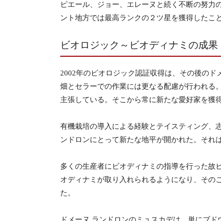
ピエール、ジョー、エレーヌと続く不断の努力の
ント地方では最高ランクの２ツ星を獲得したこ
ビオロジック～ビオディナミの成果
2002年のビオロジック認証収得は、その後の
畑とセラーでの作業には更なる配慮が行われる
主張している。そこから常に新たな愛好家を獲
有機栽培の導入による経験とテイスティング、
ンドロンにとって新たな地平が開かれた。それはリ
多くの生産者にビオディナミの指導を行った故ピ
オディナミが取り入れられるようになり、その
た。
ドメーヌ ランドロンのミュスカデは、単にブ