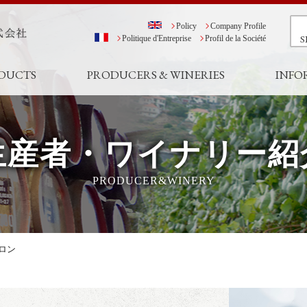
Policy
Company Profile
S
Politique d'Entreprise
Profil de la Société
DUCTS
PRODUCERS & WINERIES
INFO
生産者・ワイナリー紹
PRODUCER&WINERY
ロン