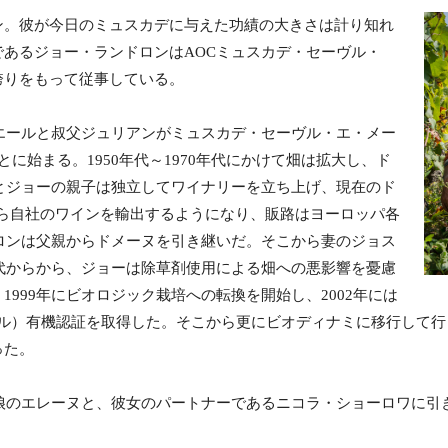
ン。彼が今日のミュスカデに与えた功績の大きさは計り知れ
あるジョー・ランドロンはAOCミュスカデ・セーヴル・
誇りをもって従事している。
ピエールと叔父ジュリアンがミュスカデ・セーヴル・エ・メー
に始まる。1950年代～1970年代にかけて畑は拡大し、ド
ルとジョーの親子は独立してワイナリーを立ち上げ、現在のド
頭から自社のワインを輸出するようになり、販路はヨーロッパ各
ドロンは父親からドメーヌを引き継いだ。そこから妻のジョス
年代からから、ジョーは除草剤使用による畑への悪影響を憂慮
999年にビオロジック栽培への転換を開始し、2002年には
ール）有機認証を取得した。そこから更にビオディナミに移行して行き
った。
の娘のエレーヌと、彼女のパートナーであるニコラ・ショーロワに引