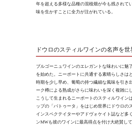
年を超える多様な品種の混植畑が今も残されて
味を生かすことに全力が注がれている。
ドウロのスティルワインの名声を世
ブルゴーニュワインのエレガントな味わいに魅
を始めた。ニーポートに共通する素晴らしさは
時期を少し早め、葡萄の持つ繊細な風味を引き
ーク樽による熟成がさらに味わいを深く複雑に
こうして生まれるニーポートのスティルワイン
ップの「バトゥータ」をはじめ世界にドウロの
インスペクテイターやアドヴォケイト誌など多
ンMWも彼のワインに最高得点を付け大絶賛し