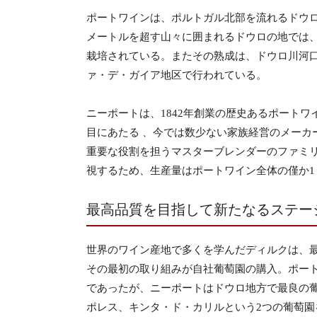
ポートワインは、ポルトガル北部を流れるドウ
メートルを超す山々に囲まれるドウロの地では
栽培されている。またその熟成は、ドウロ川河
ァ・デ・ガイア地区で行われている。
ニーポートは、1842年創業の歴史あるポート
目にあたる 、今では数少ない家族経営のメーカ
重要な役割を担うマスターブレンダーのファミ
視するため、生産量はポートワイン全体の僅か1
最高品質を目指して新たなるステー
世界のワイン産地で多くを学んだディルクは、
その最初の取り組みが自社葡萄園の購入。ポー
であったが、ニーポートはドウロ地方で最良の
ポレス、キンタ・ド・カリルという2つの葡萄園