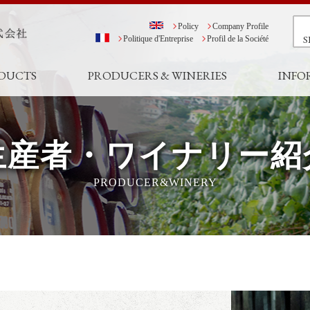
Policy
Company Profile
S
Politique d'Entreprise
Profil de la Société
DUCTS
PRODUCERS & WINERIES
INFO
生産者・ワイナリー紹
PRODUCER&WINERY