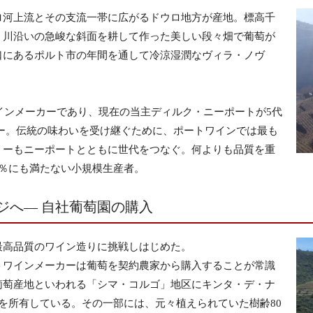
ロ河上流とその支流一帯に広がるドウロ地方が産地。標高千
、川沿いの急峻な斜面を耕して作った美しい段々畑で葡萄が
口にあるポルト市の年間を通して冷涼湿潤なヴィラ・ノヴ
ワインメーカーであり、現在の当主ディルク・ニーポートが5代
ー。伝統の味わいを受け継ぐために、ポートワインでは最も
リーもニーポートとともに世代をつなぐ。何よりも品質を重
％にも満たない小規模生産者。
ジへ― 自社葡萄園の購入
最高品質のワイン造りに挑戦しはじめた。
トワインメーカーは葡萄を契約農家から購入することが常識
葡萄産地といわれる「シマ・コルゴ」地区にキンタ・デ・ナ
を所有している。その一部には、元々植えられていた樹齢80