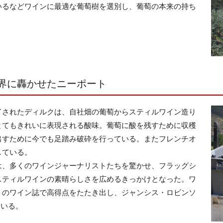
いるなどワインに最適な葡萄樹を選別し、葡萄の本来の持ち
界に轟かせたニーポート
了されたディルクは、自社畑の葡萄からスティルワイン造り
とてもきれいに表現される酸味。葡萄に酸を残すために収穫
出すために今でも足踏み破砕を行っている。またフレンチオ
している。
は、多くのワインジャーナリストたちを驚かせ、フラッグシ
スティルワインの素晴らしさを広めるきっかけとなった。ワ
くのワイン誌で高得点をたたき出し、ジャンシス・ロビンソ
ている。