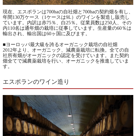
現在、エスポランは700haの自社畑と700haの契約畑を有し、
年間130万ケース（1ケースは9L）のワインを製造し販売し
ています。内訳は赤75％、白25％。従業員数は250人、その
内110名は通年畑の栽培に従事しています。生産量の60％は
輸出され、輸出国は60ヶ国に及びます。
■ヨーロッパ最大級を誇るオーガニック栽培の自社畑
2012年より、オーガニック、減農薬栽培に転換。全ての自
社所有畑がオーガニックの認定を受けています。また契約
畑全てで減農薬栽培を行い、オーガニックを推進していま
す。
エスポランのワイン造り