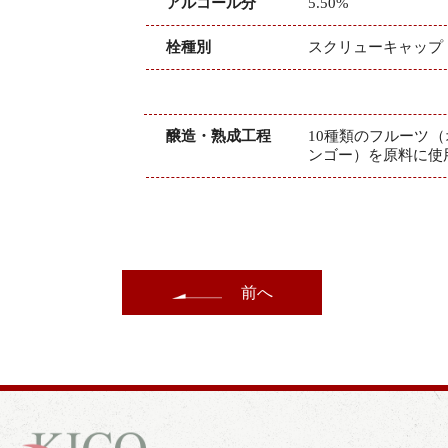
アルコール分
5.50%
栓種別
スクリューキャップ
醸造・熟成工程
10種類のフルーツ
ンゴー）を原料に使
前へ