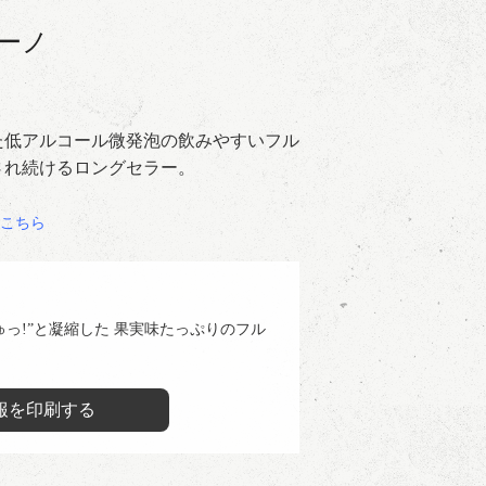
ーノ
た低アルコール微発泡の飲みやすいフル
され続けるロングセラー。
こちら
ゅっ!”と凝縮した 果実味たっぷりのフル
報を印刷する