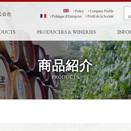
Policy
Company Profile
S
Politique d'Entreprise
Profil de la Société
DUCTS
PRODUCERS & WINERIES
INFO
商品紹介
PRODUCTS