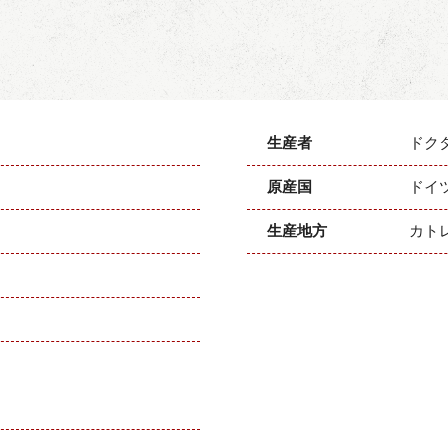
生産者
ドク
原産国
ドイ
生産地方
カト