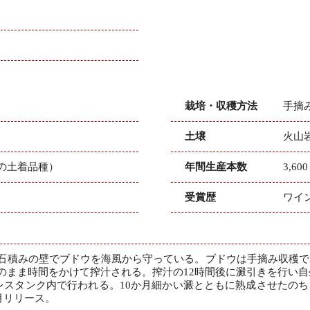
栽培・収穫方法
手摘
土壌
火山岩
の土着品種）
年間生産本数
3,60
受賞歴
ワイ
石積みの壁でブドウを海風から守っている。ブドウは手摘み収穫で2
のまま時間をかけて搾汁される。搾汁の12時間後に澱引きを行い自生
ンレスタンク内で行われる。10か月細かい澱とともに熟成させたの
9月リリース。