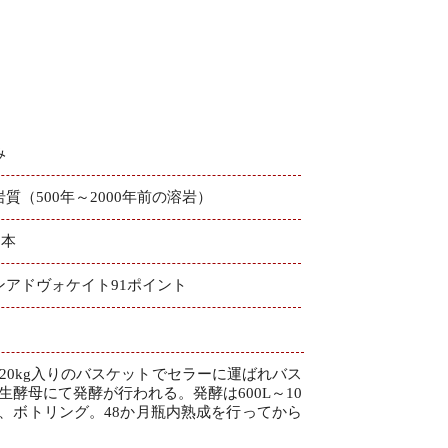
み
質（500年～2000年前の溶岩）
0 本
ンアドヴォケイト91ポイント
0kg入りのバスケットでセラーに運ばれバス
酵母にて発酵が行われる。発酵は600L～10
ち、ボトリング。48か月瓶内熟成を行ってから