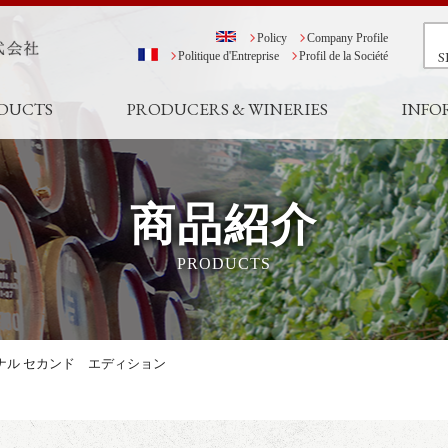
Policy
Company Profile
S
Politique d'Entreprise
Profil de la Société
DUCTS
PRODUCERS & WINERIES
INFO
商品紹介
PRODUCTS
ナル セカンド エディション