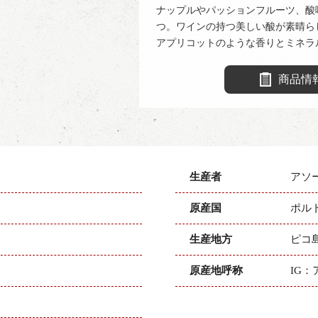
ナップルやパッションフルーツ、酸
つ。ワインの持つ美しい酸が素晴ら
アプリコットのような香りとミネラ
商品情
生産者
アソ
原産国
ポル
生産地方
ピコ
原産地呼称
IG