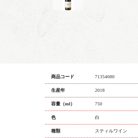
商品コード
71354080
生産年
2018
容量（ml）
750
色
白
種類
スティルワイン