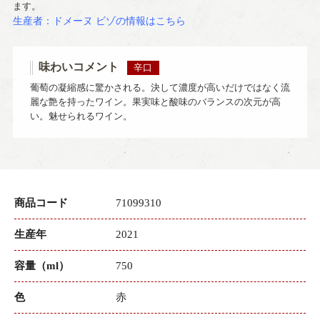
ます。
生産者：ドメーヌ ビゾの情報はこちら
味わいコメント
辛口
葡萄の凝縮感に驚かされる。決して濃度が高いだけではなく流
麗な艶を持ったワイン。果実味と酸味のバランスの次元が高
い。魅せられるワイン。
商品コード
71099310
生産年
2021
容量（ml）
750
色
赤