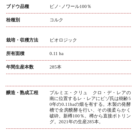
ブドウ品種
ピノ･ノワール100％
栓種別
コルク
栽培・収穫方法
ビオロジック
所有面積
0.11 ha
年間生産本数
285本
醸造・熟成工程
プルミエ・クリュ クロ・デ・レアの
南に位置するレ・レアにビゾ氏は樹齢5
0年の0.11haの畑を有する。木製の発酵
槽で全房醗酵を行い、その後柔らかく
破砕。新樽100％。樽から直接ボトリン
グ。2021年の生産285本。