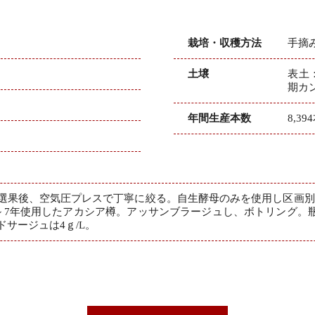
栽培・収穫方法
手摘
土壌
表土
期カ
年間生産本数
8,39
選果後、空気圧プレスで丁寧に絞る。自生酵母のみを使用し区画別
6～7年使用したアカシア樽。アッサンブラージュし、ボトリング。
サージュは4ｇ/L。