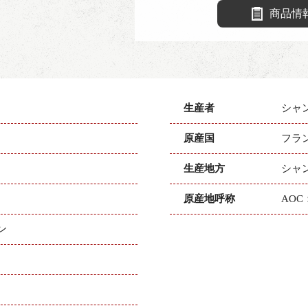
商品情
生産者
シャ
原産国
フラ
生産地方
シャ
原産地呼称
AO
ン