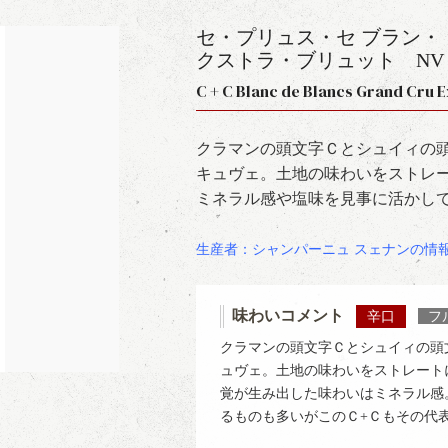
セ・プリュス・セ ブラン・
クストラ・ブリュット
NV
C + C Blanc de Blancs Grand Cru
クラマンの頭文字Ｃとシュイィの
キュヴェ。土地の味わいをストレ
ミネラル感や塩味を見事に活かし
生産者：シャンパーニュ スェナンの情
味わいコメント
辛口
フ
クラマンの頭文字Ｃとシュイィの頭
ュヴェ。土地の味わいをストレート
覚が生み出した味わいはミネラル感
るものも多いがこのＣ+Ｃもその代