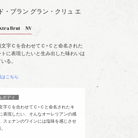
ド・ブラン グラン・クリュ エ
 Extra Brut NV
頭文字Ｃを合わせてＣ+Ｃと命名された
ートに表現したいと生み出した味わいは
ている。
報はこちら
ルボデイ
文字Ｃを合わせてＣ+Ｃと命名されたキ
に表現したい、そんなオーレリアンの感
。スェナンのワインには塩味を感じさせ
表。