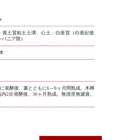
み
：黄土質粘土土壌、心土：白亜質（白亜紀後
ンパニア階）
4本
に発酵後、澱とともに6～9ヶ月間熟成。木樽
瓶内2次発酵後、36ヶ月熟成。無清澄無濾過。