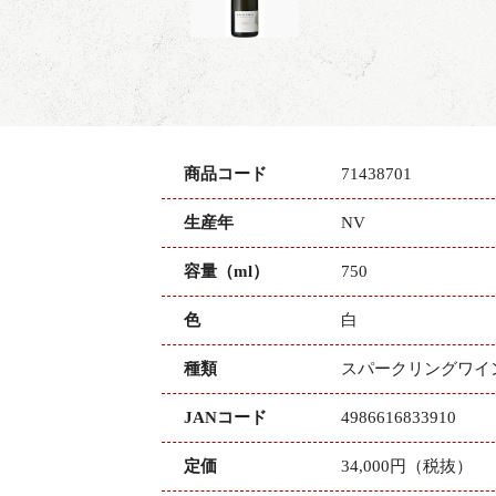
商品コード
71438701
生産年
NV
容量（ml）
750
色
白
種類
スパークリングワイ
JANコード
4986616833910
定価
34,000円（税抜）